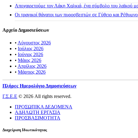
Αποχαιρετούμε τον Λάκη Χαλκιά, ένα σύμβολο του λαϊκού μας
Οι τραγικοί θάνατοι των πυροσβεστών σε Γύθειο και Ρέθυμνο
Αρχείο Δημοσιεύσεων
•
Αύγουστος 2026
•
Ιούλιος 2026
•
Ιούνιος 2026
•
Μάιος 2026
•
Απρίλιος 2026
•
Μάρτιος 2026
Πλήρες Ημερολόγιο Δημοσιεύσεων
Γ.Σ.Ε.Ε
© 2026 All rights reserved.
ΠΡΟΣΩΠΙΚΑ ΔΕΔΟΜΕΝΑ
ΑΔΗΛΩΤΗ ΕΡΓΑΣΙΑ
ΠΡΟΣΒΑΣΙΜΟΤΗΤΑ
Διαχείριση Ιδιωτικότητας