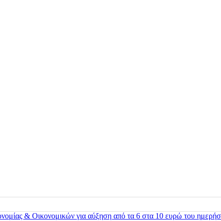
ονομίας & Οικονομικών για αύξηση από τα 6 στα 10 ευρώ του ημερήσ