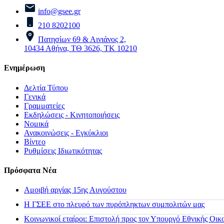
info@gsee.gr
210 8202100
Πατησίων 69 & Αινιάνος 2,
10434 Αθήνα, ΤΘ 3626, ΤΚ 10210
Ενημέρωση
Δελτία Τύπου
Γενικά
Γραμματείες
Εκδηλώσεις - Κινητοποιήσεις
Νομικά
Ανακοινώσεις - Εγκύκλιοι
Βίντεο
Ρυθμίσεις Ιδιωτικότητας
Πρόσφατα Νέα
Αμοιβή αργίας 15ης Αυγούστου
H ΓΣΕΕ στο πλευρό των πυρόπληκτων συμπολιτών μας
Κοινωνικοί εταίροι: Επιστολή προς τον Υπουργό Εθνικής Οικ