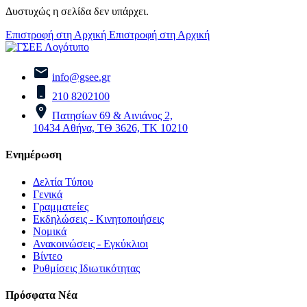
Δυστυχώς η σελίδα δεν υπάρχει.
Επιστροφή στη Αρχική
Επιστροφή στη Αρχική
info@gsee.gr
210 8202100
Πατησίων 69 & Αινιάνος 2,
10434 Αθήνα, ΤΘ 3626, ΤΚ 10210
Ενημέρωση
Δελτία Τύπου
Γενικά
Γραμματείες
Εκδηλώσεις - Κινητοποιήσεις
Νομικά
Ανακοινώσεις - Εγκύκλιοι
Βίντεο
Ρυθμίσεις Ιδιωτικότητας
Πρόσφατα Νέα