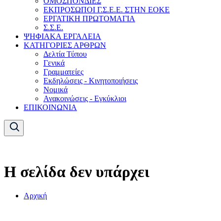
ΟΜΟΣΠΟΝΔΙΕΣ
ΕΚΠΡΟΣΩΠΟΙ Γ.Σ.Ε.Ε. ΣΤΗΝ ΕΟΚΕ
ΕΡΓΑΤΙΚΗ ΠΡΩΤΟΜΑΓΙΑ
Σ.Σ.Ε.
ΨΗΦΙΑΚΑ ΕΡΓΑΛΕΙΑ
ΚΑΤΗΓΟΡΙΕΣ ΑΡΘΡΩΝ
Δελτία Τύπου
Γενικά
Γραμματείες
Εκδηλώσεις - Κινητοποιήσεις
Νομικά
Ανακοινώσεις - Εγκύκλιοι
ΕΠΙΚΟΙΝΩΝΙΑ
Η σελίδα δεν υπάρχει
Αρχική