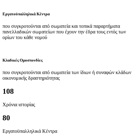
Εργατοϋπαλληλικά Κέντρα
που συγκροτούνται από σωματεία και τοπικά παραρτήματα
πανελλαδικών σωματείων που έχουν την έδρα τους εντός των
ορίων του κάθε νομού
Κλαδικές Ομοσπονδίες
που συγκροτούνται από σωματεία των ίδιων ή συναφών κλάδων
οικονομικής δραστηριότητας
108
Χρόνια ιστορίας
80
Εργατοϋπαλληλικά Κέντρα