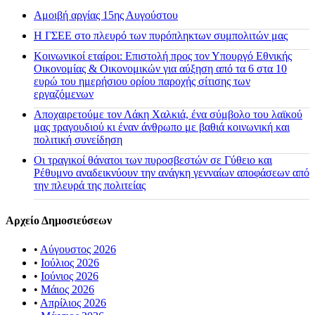
Αμοιβή αργίας 15ης Αυγούστου
H ΓΣΕΕ στο πλευρό των πυρόπληκτων συμπολιτών μας
Κοινωνικοί εταίροι: Επιστολή προς τον Υπουργό Εθνικής
Οικονομίας & Οικονομικών για αύξηση από τα 6 στα 10
ευρώ του ημερήσιου ορίου παροχής σίτισης των
εργαζόμενων
Αποχαιρετούμε τον Λάκη Χαλκιά, ένα σύμβολο του λαϊκού
μας τραγουδιού κι έναν άνθρωπο με βαθιά κοινωνική και
πολιτική συνείδηση
Οι τραγικοί θάνατοι των πυροσβεστών σε Γύθειο και
Ρέθυμνο αναδεικνύουν την ανάγκη γενναίων αποφάσεων από
την πλευρά της πολιτείας
Αρχείο Δημοσιεύσεων
•
Αύγουστος 2026
•
Ιούλιος 2026
•
Ιούνιος 2026
•
Μάιος 2026
•
Απρίλιος 2026