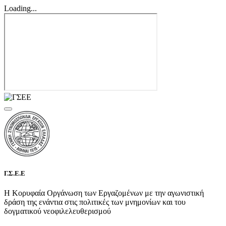
Loading...
Γ.Σ.Ε.Ε
Η Κορυφαία Οργάνωση των Εργαζομένων με την αγωνιστική
δράση της ενάντια στις πολιτικές των μνημονίων και του
δογματικού νεοφιλελευθερισμού