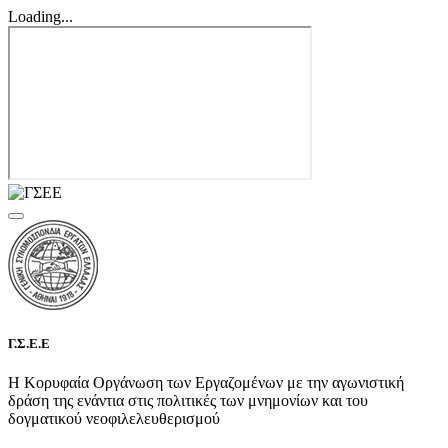
Loading...
Γ.Σ.Ε.Ε
Η Κορυφαία Οργάνωση των Εργαζομένων με την αγωνιστική
δράση της ενάντια στις πολιτικές των μνημονίων και του
δογματικού νεοφιλελευθερισμού