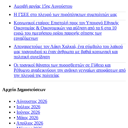
Αμοιβή αργίας 15ης Αυγούστου
H ΓΣΕΕ στο πλευρό των πυρόπληκτων συμπολιτών μας
Κοινωνικοί εταίροι: Επιστολή προς τον Υπουργό Εθνικής
Οικονομίας & Οικονομικών για αύξηση από τα 6 στα 10
ευρώ του ημερήσιου ορίου παροχής σίτισης των
εργαζόμενων
Αποχαιρετούμε τον Λάκη Χαλκιά, ένα σύμβολο του λαϊκού
μας τραγουδιού κι έναν άνθρωπο με βαθιά κοινωνική και
πολιτική συνείδηση
Οι τραγικοί θάνατοι των πυροσβεστών σε Γύθειο και
Ρέθυμνο αναδεικνύουν την ανάγκη γενναίων αποφάσεων από
την πλευρά της πολιτείας
Αρχείο Δημοσιεύσεων
•
Αύγουστος 2026
•
Ιούλιος 2026
•
Ιούνιος 2026
•
Μάιος 2026
•
Απρίλιος 2026