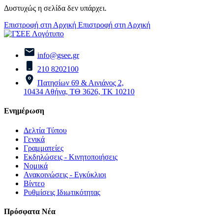
Δυστυχώς η σελίδα δεν υπάρχει.
Επιστροφή στη Αρχική
Επιστροφή στη Αρχική
info@gsee.gr
210 8202100
Πατησίων 69 & Αινιάνος 2,
10434 Αθήνα, ΤΘ 3626, ΤΚ 10210
Ενημέρωση
Δελτία Τύπου
Γενικά
Γραμματείες
Εκδηλώσεις - Κινητοποιήσεις
Νομικά
Ανακοινώσεις - Εγκύκλιοι
Βίντεο
Ρυθμίσεις Ιδιωτικότητας
Πρόσφατα Νέα