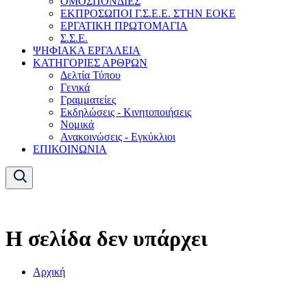
ΟΜΟΣΠΟΝΔΙΕΣ
ΕΚΠΡΟΣΩΠΟΙ Γ.Σ.Ε.Ε. ΣΤΗΝ ΕΟΚΕ
ΕΡΓΑΤΙΚΗ ΠΡΩΤΟΜΑΓΙΑ
Σ.Σ.Ε.
ΨΗΦΙΑΚΑ ΕΡΓΑΛΕΙΑ
ΚΑΤΗΓΟΡΙΕΣ ΑΡΘΡΩΝ
Δελτία Τύπου
Γενικά
Γραμματείες
Εκδηλώσεις - Κινητοποιήσεις
Νομικά
Ανακοινώσεις - Εγκύκλιοι
ΕΠΙΚΟΙΝΩΝΙΑ
Η σελίδα δεν υπάρχει
Αρχική