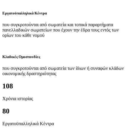
Εργατοϋπαλληλικά Κέντρα
που συγκροτούνται από σωματεία και τοπικά παραρτήματα
πανελλαδικών σωματείων που έχουν την έδρα τους εντός των
ορίων του κάθε νομού
Κλαδικές Ομοσπονδίες
που συγκροτούνται από σωματεία των ίδιων ή συναφών κλάδων
οικονομικής δραστηριότητας
108
Χρόνια ιστορίας
80
Εργατοϋπαλληλικά Κέντρα