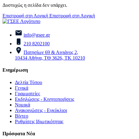
Δυστυχώς η σελίδα δεν υπάρχει.
Επιστροφή στη Αρχική
Επιστροφή στη Αρχική
info@gsee.gr
210 8202100
Πατησίων 69 & Αινιάνος 2,
10434 Αθήνα, ΤΘ 3626, ΤΚ 10210
Ενημέρωση
Δελτία Τύπου
Γενικά
Γραμματείες
Εκδηλώσεις - Κινητοποιήσεις
Νομικά
Ανακοινώσεις - Εγκύκλιοι
Βίντεο
Ρυθμίσεις Ιδιωτικότητας
Πρόσφατα Νέα