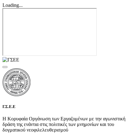
Loading...
Γ.Σ.Ε.Ε
Η Κορυφαία Οργάνωση των Εργαζομένων με την αγωνιστική
δράση της ενάντια στις πολιτικές των μνημονίων και του
δογματικού νεοφιλελευθερισμού