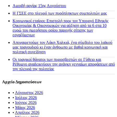
Αμοιβή αργίας 15ης Αυγούστου
H ΓΣΕΕ στο πλευρό των πυρόπληκτων συμπολιτών μας
Κοινωνικοί εταίροι: Επιστολή προς τον Υπουργό Εθνικής
Οικονομίας & Οικονομικών για αύξηση από τα 6 στα 10
ευρώ του ημερήσιου ορίου παροχής σίτισης των
εργαζόμενων
Αποχαιρετούμε τον Λάκη Χαλκιά, ένα σύμβολο του λαϊκού
μας τραγουδιού κι έναν άνθρωπο με βαθιά κοινωνική και
πολιτική συνείδηση
Οι τραγικοί θάνατοι των πυροσβεστών σε Γύθειο και
Ρέθυμνο αναδεικνύουν την ανάγκη γενναίων αποφάσεων από
την πλευρά της πολιτείας
Αρχείο Δημοσιεύσεων
•
Αύγουστος 2026
•
Ιούλιος 2026
•
Ιούνιος 2026
•
Μάιος 2026
•
Απρίλιος 2026