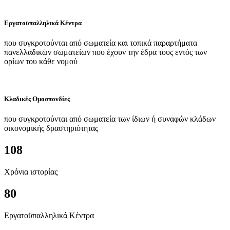
Εργατοϋπαλληλικά Κέντρα
που συγκροτούνται από σωματεία και τοπικά παραρτήματα
πανελλαδικών σωματείων που έχουν την έδρα τους εντός των
ορίων του κάθε νομού
Κλαδικές Ομοσπονδίες
που συγκροτούνται από σωματεία των ίδιων ή συναφών κλάδων
οικονομικής δραστηριότητας
108
Χρόνια ιστορίας
80
Εργατοϋπαλληλικά Κέντρα