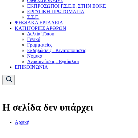
ΟΜΟΣΠΟΝΔΙΕΣ
ΕΚΠΡΟΣΩΠΟΙ Γ.Σ.Ε.Ε. ΣΤΗΝ ΕΟΚΕ
ΕΡΓΑΤΙΚΗ ΠΡΩΤΟΜΑΓΙΑ
Σ.Σ.Ε.
ΨΗΦΙΑΚΑ ΕΡΓΑΛΕΙΑ
ΚΑΤΗΓΟΡΙΕΣ ΑΡΘΡΩΝ
Δελτία Τύπου
Γενικά
Γραμματείες
Εκδηλώσεις - Κινητοποιήσεις
Νομικά
Ανακοινώσεις - Εγκύκλιοι
ΕΠΙΚΟΙΝΩΝΙΑ
Η σελίδα δεν υπάρχει
Αρχική