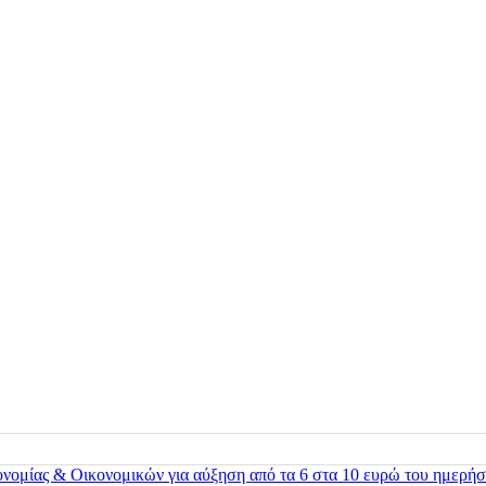
ονομίας & Οικονομικών για αύξηση από τα 6 στα 10 ευρώ του ημερήσ