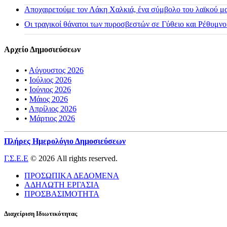
Αποχαιρετούμε τον Λάκη Χαλκιά, ένα σύμβολο του λαϊκού μας
Οι τραγικοί θάνατοι των πυροσβεστών σε Γύθειο και Ρέθυμνο
Αρχείο Δημοσιεύσεων
•
Αύγουστος 2026
•
Ιούλιος 2026
•
Ιούνιος 2026
•
Μάιος 2026
•
Απρίλιος 2026
•
Μάρτιος 2026
Πλήρες Ημερολόγιο Δημοσιεύσεων
Γ.Σ.Ε.Ε
© 2026 All rights reserved.
ΠΡΟΣΩΠΙΚΑ ΔΕΔΟΜΕΝΑ
ΑΔΗΛΩΤΗ ΕΡΓΑΣΙΑ
ΠΡΟΣΒΑΣΙΜΟΤΗΤΑ
Διαχείριση Ιδιωτικότητας