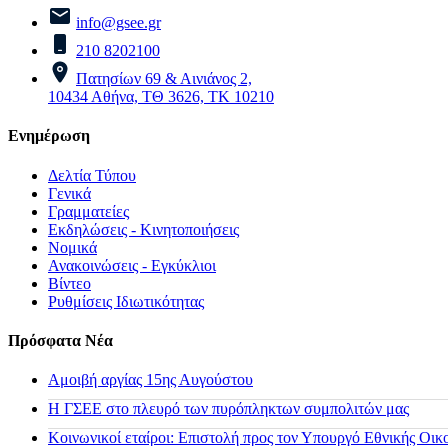
info@gsee.gr
210 8202100
Πατησίων 69 & Αινιάνος 2,
10434 Αθήνα, ΤΘ 3626, ΤΚ 10210
Ενημέρωση
Δελτία Τύπου
Γενικά
Γραμματείες
Εκδηλώσεις - Κινητοποιήσεις
Νομικά
Ανακοινώσεις - Εγκύκλιοι
Βίντεο
Ρυθμίσεις Ιδιωτικότητας
Πρόσφατα Νέα
Αμοιβή αργίας 15ης Αυγούστου
H ΓΣΕΕ στο πλευρό των πυρόπληκτων συμπολιτών μας
Κοινωνικοί εταίροι: Επιστολή προς τον Υπουργό Εθνικής Οικ