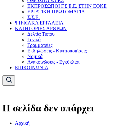
ΟΜΟΣΠΟΝΔΙΕΣ
ΕΚΠΡΟΣΩΠΟΙ Γ.Σ.Ε.Ε. ΣΤΗΝ ΕΟΚΕ
ΕΡΓΑΤΙΚΗ ΠΡΩΤΟΜΑΓΙΑ
Σ.Σ.Ε.
ΨΗΦΙΑΚΑ ΕΡΓΑΛΕΙΑ
ΚΑΤΗΓΟΡΙΕΣ ΑΡΘΡΩΝ
Δελτία Τύπου
Γενικά
Γραμματείες
Εκδηλώσεις - Κινητοποιήσεις
Νομικά
Ανακοινώσεις - Εγκύκλιοι
ΕΠΙΚΟΙΝΩΝΙΑ
Η σελίδα δεν υπάρχει
Αρχική