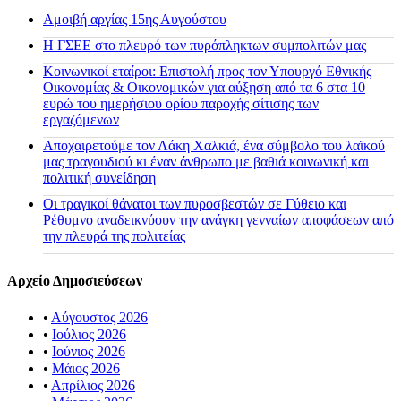
Αμοιβή αργίας 15ης Αυγούστου
H ΓΣΕΕ στο πλευρό των πυρόπληκτων συμπολιτών μας
Κοινωνικοί εταίροι: Επιστολή προς τον Υπουργό Εθνικής
Οικονομίας & Οικονομικών για αύξηση από τα 6 στα 10
ευρώ του ημερήσιου ορίου παροχής σίτισης των
εργαζόμενων
Αποχαιρετούμε τον Λάκη Χαλκιά, ένα σύμβολο του λαϊκού
μας τραγουδιού κι έναν άνθρωπο με βαθιά κοινωνική και
πολιτική συνείδηση
Οι τραγικοί θάνατοι των πυροσβεστών σε Γύθειο και
Ρέθυμνο αναδεικνύουν την ανάγκη γενναίων αποφάσεων από
την πλευρά της πολιτείας
Αρχείο Δημοσιεύσεων
•
Αύγουστος 2026
•
Ιούλιος 2026
•
Ιούνιος 2026
•
Μάιος 2026
•
Απρίλιος 2026