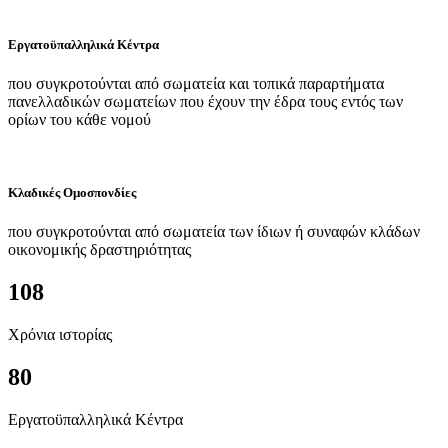
Εργατοϋπαλληλικά Κέντρα
που συγκροτούνται από σωματεία και τοπικά παραρτήματα
πανελλαδικών σωματείων που έχουν την έδρα τους εντός των
ορίων του κάθε νομού
Κλαδικές Ομοσπονδίες
που συγκροτούνται από σωματεία των ίδιων ή συναφών κλάδων
οικονομικής δραστηριότητας
108
Χρόνια ιστορίας
80
Εργατοϋπαλληλικά Κέντρα