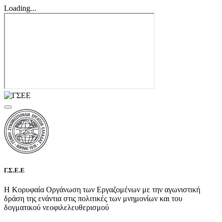
Loading...
Γ.Σ.Ε.Ε
Η Κορυφαία Οργάνωση των Εργαζομένων με την αγωνιστική
δράση της ενάντια στις πολιτικές των μνημονίων και του
δογματικού νεοφιλελευθερισμού