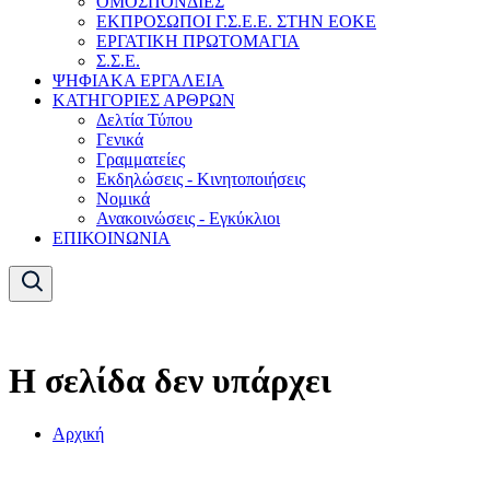
ΟΜΟΣΠΟΝΔΙΕΣ
ΕΚΠΡΟΣΩΠΟΙ Γ.Σ.Ε.Ε. ΣΤΗΝ ΕΟΚΕ
ΕΡΓΑΤΙΚΗ ΠΡΩΤΟΜΑΓΙΑ
Σ.Σ.Ε.
ΨΗΦΙΑΚΑ ΕΡΓΑΛΕΙΑ
ΚΑΤΗΓΟΡΙΕΣ ΑΡΘΡΩΝ
Δελτία Τύπου
Γενικά
Γραμματείες
Εκδηλώσεις - Κινητοποιήσεις
Νομικά
Ανακοινώσεις - Εγκύκλιοι
ΕΠΙΚΟΙΝΩΝΙΑ
Η σελίδα δεν υπάρχει
Αρχική