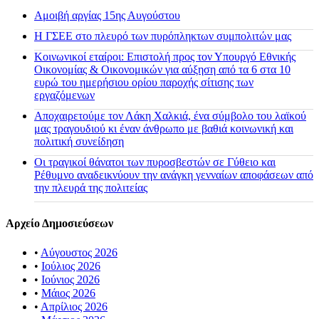
Αμοιβή αργίας 15ης Αυγούστου
H ΓΣΕΕ στο πλευρό των πυρόπληκτων συμπολιτών μας
Κοινωνικοί εταίροι: Επιστολή προς τον Υπουργό Εθνικής
Οικονομίας & Οικονομικών για αύξηση από τα 6 στα 10
ευρώ του ημερήσιου ορίου παροχής σίτισης των
εργαζόμενων
Αποχαιρετούμε τον Λάκη Χαλκιά, ένα σύμβολο του λαϊκού
μας τραγουδιού κι έναν άνθρωπο με βαθιά κοινωνική και
πολιτική συνείδηση
Οι τραγικοί θάνατοι των πυροσβεστών σε Γύθειο και
Ρέθυμνο αναδεικνύουν την ανάγκη γενναίων αποφάσεων από
την πλευρά της πολιτείας
Αρχείο Δημοσιεύσεων
•
Αύγουστος 2026
•
Ιούλιος 2026
•
Ιούνιος 2026
•
Μάιος 2026
•
Απρίλιος 2026