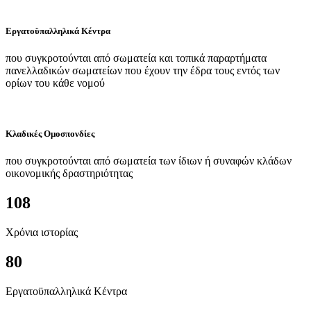
Εργατοϋπαλληλικά Κέντρα
που συγκροτούνται από σωματεία και τοπικά παραρτήματα
πανελλαδικών σωματείων που έχουν την έδρα τους εντός των
ορίων του κάθε νομού
Κλαδικές Ομοσπονδίες
που συγκροτούνται από σωματεία των ίδιων ή συναφών κλάδων
οικονομικής δραστηριότητας
108
Χρόνια ιστορίας
80
Εργατοϋπαλληλικά Κέντρα