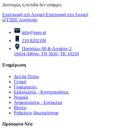
Δυστυχώς η σελίδα δεν υπάρχει.
Επιστροφή στη Αρχική
Επιστροφή στη Αρχική
info@gsee.gr
210 8202100
Πατησίων 69 & Αινιάνος 2,
10434 Αθήνα, ΤΘ 3626, ΤΚ 10210
Ενημέρωση
Δελτία Τύπου
Γενικά
Γραμματείες
Εκδηλώσεις - Κινητοποιήσεις
Νομικά
Ανακοινώσεις - Εγκύκλιοι
Βίντεο
Ρυθμίσεις Ιδιωτικότητας
Πρόσφατα Νέα