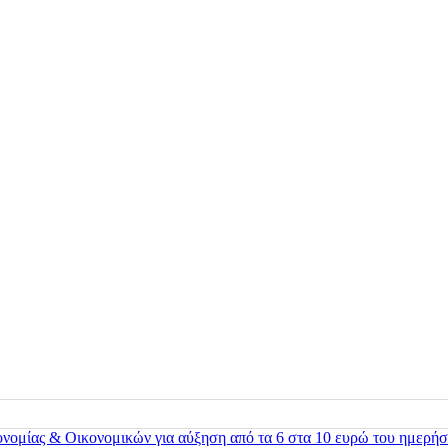
ονομίας & Οικονομικών για αύξηση από τα 6 στα 10 ευρώ του ημερήσ