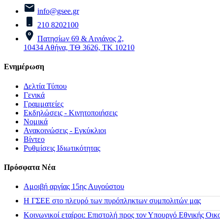
info@gsee.gr
210 8202100
Πατησίων 69 & Αινιάνος 2,
10434 Αθήνα, ΤΘ 3626, ΤΚ 10210
Ενημέρωση
Δελτία Τύπου
Γενικά
Γραμματείες
Εκδηλώσεις - Κινητοποιήσεις
Νομικά
Ανακοινώσεις - Εγκύκλιοι
Βίντεο
Ρυθμίσεις Ιδιωτικότητας
Πρόσφατα Νέα
Αμοιβή αργίας 15ης Αυγούστου
H ΓΣΕΕ στο πλευρό των πυρόπληκτων συμπολιτών μας
Κοινωνικοί εταίροι: Επιστολή προς τον Υπουργό Εθνικής Οικ