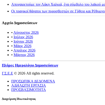
Αποχαιρετούμε τον Λάκη Χαλκιά, ένα σύμβολο του λαϊκού μας
Οι τραγικοί θάνατοι των πυροσβεστών σε Γύθειο και Ρέθυμνο
Αρχείο Δημοσιεύσεων
•
Αύγουστος 2026
•
Ιούλιος 2026
•
Ιούνιος 2026
•
Μάιος 2026
•
Απρίλιος 2026
•
Μάρτιος 2026
Πλήρες Ημερολόγιο Δημοσιεύσεων
Γ.Σ.Ε.Ε
© 2026 All rights reserved.
ΠΡΟΣΩΠΙΚΑ ΔΕΔΟΜΕΝΑ
ΑΔΗΛΩΤΗ ΕΡΓΑΣΙΑ
ΠΡΟΣΒΑΣΙΜΟΤΗΤΑ
Διαχείριση Ιδιωτικότητας