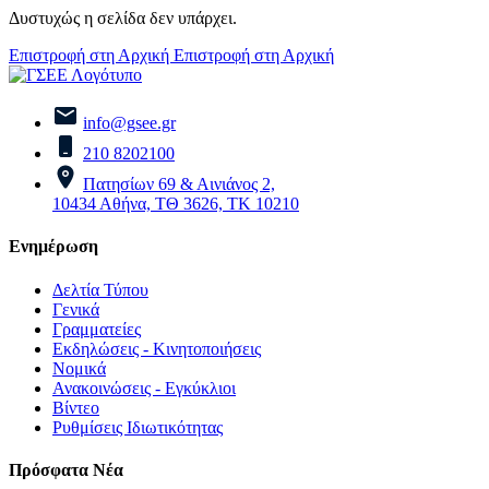
Δυστυχώς η σελίδα δεν υπάρχει.
Επιστροφή στη Αρχική
Επιστροφή στη Αρχική
info@gsee.gr
210 8202100
Πατησίων 69 & Αινιάνος 2,
10434 Αθήνα, ΤΘ 3626, ΤΚ 10210
Ενημέρωση
Δελτία Τύπου
Γενικά
Γραμματείες
Εκδηλώσεις - Κινητοποιήσεις
Νομικά
Ανακοινώσεις - Εγκύκλιοι
Βίντεο
Ρυθμίσεις Ιδιωτικότητας
Πρόσφατα Νέα