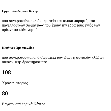
Εργατοϋπαλληλικά Κέντρα
που συγκροτούνται από σωματεία και τοπικά παραρτήματα
πανελλαδικών σωματείων που έχουν την έδρα τους εντός των
ορίων του κάθε νομού
Κλαδικές Ομοσπονδίες
που συγκροτούνται από σωματεία των ίδιων ή συναφών κλάδων
οικονομικής δραστηριότητας
108
Χρόνια ιστορίας
80
Εργατοϋπαλληλικά Κέντρα