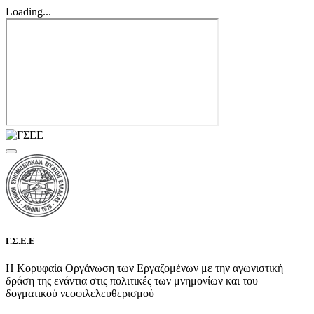
Loading...
Γ.Σ.Ε.Ε
Η Κορυφαία Οργάνωση των Εργαζομένων με την αγωνιστική
δράση της ενάντια στις πολιτικές των μνημονίων και του
δογματικού νεοφιλελευθερισμού