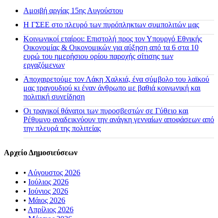
Αμοιβή αργίας 15ης Αυγούστου
H ΓΣΕΕ στο πλευρό των πυρόπληκτων συμπολιτών μας
Κοινωνικοί εταίροι: Επιστολή προς τον Υπουργό Εθνικής
Οικονομίας & Οικονομικών για αύξηση από τα 6 στα 10
ευρώ του ημερήσιου ορίου παροχής σίτισης των
εργαζόμενων
Αποχαιρετούμε τον Λάκη Χαλκιά, ένα σύμβολο του λαϊκού
μας τραγουδιού κι έναν άνθρωπο με βαθιά κοινωνική και
πολιτική συνείδηση
Οι τραγικοί θάνατοι των πυροσβεστών σε Γύθειο και
Ρέθυμνο αναδεικνύουν την ανάγκη γενναίων αποφάσεων από
την πλευρά της πολιτείας
Αρχείο Δημοσιεύσεων
•
Αύγουστος 2026
•
Ιούλιος 2026
•
Ιούνιος 2026
•
Μάιος 2026
•
Απρίλιος 2026