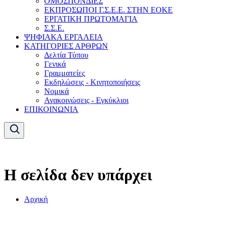
ΟΜΟΣΠΟΝΔΙΕΣ
ΕΚΠΡΟΣΩΠΟΙ Γ.Σ.Ε.Ε. ΣΤΗΝ ΕΟΚΕ
ΕΡΓΑΤΙΚΗ ΠΡΩΤΟΜΑΓΙΑ
Σ.Σ.Ε.
ΨΗΦΙΑΚΑ ΕΡΓΑΛΕΙΑ
ΚΑΤΗΓΟΡΙΕΣ ΑΡΘΡΩΝ
Δελτία Τύπου
Γενικά
Γραμματείες
Εκδηλώσεις - Κινητοποιήσεις
Νομικά
Ανακοινώσεις - Εγκύκλιοι
ΕΠΙΚΟΙΝΩΝΙΑ
Η σελίδα δεν υπάρχει
Αρχική