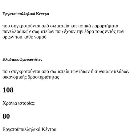
Εργατοϋπαλληλικά Κέντρα
που συγκροτούνται από σωματεία και τοπικά παραρτήματα
πανελλαδικών σωματείων που έχουν την έδρα τους εντός των
ορίων του κάθε νομού
Κλαδικές Ομοσπονδίες
που συγκροτούνται από σωματεία των ίδιων ή συναφών κλάδων
οικονομικής δραστηριότητας
108
Χρόνια ιστορίας
80
Εργατοϋπαλληλικά Κέντρα