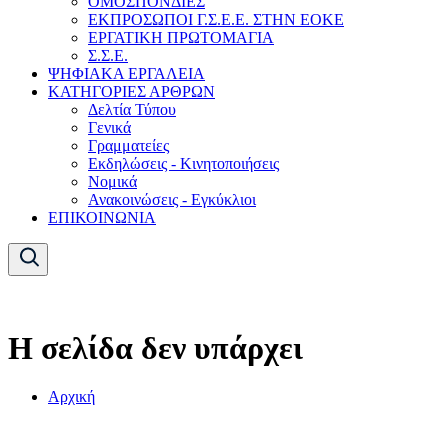
ΟΜΟΣΠΟΝΔΙΕΣ
ΕΚΠΡΟΣΩΠΟΙ Γ.Σ.Ε.Ε. ΣΤΗΝ ΕΟΚΕ
ΕΡΓΑΤΙΚΗ ΠΡΩΤΟΜΑΓΙΑ
Σ.Σ.Ε.
ΨΗΦΙΑΚΑ ΕΡΓΑΛΕΙΑ
ΚΑΤΗΓΟΡΙΕΣ ΑΡΘΡΩΝ
Δελτία Τύπου
Γενικά
Γραμματείες
Εκδηλώσεις - Κινητοποιήσεις
Νομικά
Ανακοινώσεις - Εγκύκλιοι
ΕΠΙΚΟΙΝΩΝΙΑ
Η σελίδα δεν υπάρχει
Αρχική