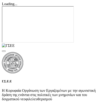
Loading...
Γ.Σ.Ε.Ε
Η Κορυφαία Οργάνωση των Εργαζομένων με την αγωνιστική
δράση της ενάντια στις πολιτικές των μνημονίων και του
δογματικού νεοφιλελευθερισμού