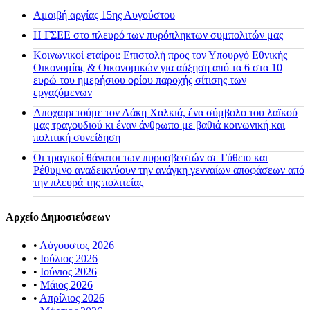
Αμοιβή αργίας 15ης Αυγούστου
H ΓΣΕΕ στο πλευρό των πυρόπληκτων συμπολιτών μας
Κοινωνικοί εταίροι: Επιστολή προς τον Υπουργό Εθνικής
Οικονομίας & Οικονομικών για αύξηση από τα 6 στα 10
ευρώ του ημερήσιου ορίου παροχής σίτισης των
εργαζόμενων
Αποχαιρετούμε τον Λάκη Χαλκιά, ένα σύμβολο του λαϊκού
μας τραγουδιού κι έναν άνθρωπο με βαθιά κοινωνική και
πολιτική συνείδηση
Οι τραγικοί θάνατοι των πυροσβεστών σε Γύθειο και
Ρέθυμνο αναδεικνύουν την ανάγκη γενναίων αποφάσεων από
την πλευρά της πολιτείας
Αρχείο Δημοσιεύσεων
•
Αύγουστος 2026
•
Ιούλιος 2026
•
Ιούνιος 2026
•
Μάιος 2026
•
Απρίλιος 2026