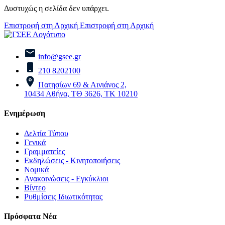
Δυστυχώς η σελίδα δεν υπάρχει.
Επιστροφή στη Αρχική
Επιστροφή στη Αρχική
info@gsee.gr
210 8202100
Πατησίων 69 & Αινιάνος 2,
10434 Αθήνα, ΤΘ 3626, ΤΚ 10210
Ενημέρωση
Δελτία Τύπου
Γενικά
Γραμματείες
Εκδηλώσεις - Κινητοποιήσεις
Νομικά
Ανακοινώσεις - Εγκύκλιοι
Βίντεο
Ρυθμίσεις Ιδιωτικότητας
Πρόσφατα Νέα