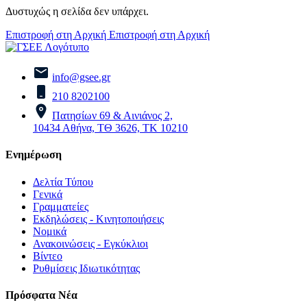
Δυστυχώς η σελίδα δεν υπάρχει.
Επιστροφή στη Αρχική
Επιστροφή στη Αρχική
info@gsee.gr
210 8202100
Πατησίων 69 & Αινιάνος 2,
10434 Αθήνα, ΤΘ 3626, ΤΚ 10210
Ενημέρωση
Δελτία Τύπου
Γενικά
Γραμματείες
Εκδηλώσεις - Κινητοποιήσεις
Νομικά
Ανακοινώσεις - Εγκύκλιοι
Βίντεο
Ρυθμίσεις Ιδιωτικότητας
Πρόσφατα Νέα