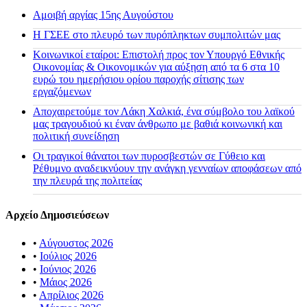
Αμοιβή αργίας 15ης Αυγούστου
H ΓΣΕΕ στο πλευρό των πυρόπληκτων συμπολιτών μας
Κοινωνικοί εταίροι: Επιστολή προς τον Υπουργό Εθνικής
Οικονομίας & Οικονομικών για αύξηση από τα 6 στα 10
ευρώ του ημερήσιου ορίου παροχής σίτισης των
εργαζόμενων
Αποχαιρετούμε τον Λάκη Χαλκιά, ένα σύμβολο του λαϊκού
μας τραγουδιού κι έναν άνθρωπο με βαθιά κοινωνική και
πολιτική συνείδηση
Οι τραγικοί θάνατοι των πυροσβεστών σε Γύθειο και
Ρέθυμνο αναδεικνύουν την ανάγκη γενναίων αποφάσεων από
την πλευρά της πολιτείας
Αρχείο Δημοσιεύσεων
•
Αύγουστος 2026
•
Ιούλιος 2026
•
Ιούνιος 2026
•
Μάιος 2026
•
Απρίλιος 2026