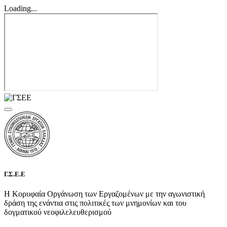
Loading...
Γ.Σ.Ε.Ε
Η Κορυφαία Οργάνωση των Εργαζομένων με την αγωνιστική
δράση της ενάντια στις πολιτικές των μνημονίων και του
δογματικού νεοφιλελευθερισμού