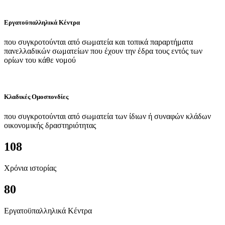
Εργατοϋπαλληλικά Κέντρα
που συγκροτούνται από σωματεία και τοπικά παραρτήματα
πανελλαδικών σωματείων που έχουν την έδρα τους εντός των
ορίων του κάθε νομού
Κλαδικές Ομοσπονδίες
που συγκροτούνται από σωματεία των ίδιων ή συναφών κλάδων
οικονομικής δραστηριότητας
108
Χρόνια ιστορίας
80
Εργατοϋπαλληλικά Κέντρα