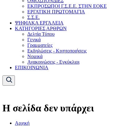
ΟΜΟΣΠΟΝΔΙΕΣ
ΕΚΠΡΟΣΩΠΟΙ Γ.Σ.Ε.Ε. ΣΤΗΝ ΕΟΚΕ
ΕΡΓΑΤΙΚΗ ΠΡΩΤΟΜΑΓΙΑ
Σ.Σ.Ε.
ΨΗΦΙΑΚΑ ΕΡΓΑΛΕΙΑ
ΚΑΤΗΓΟΡΙΕΣ ΑΡΘΡΩΝ
Δελτία Τύπου
Γενικά
Γραμματείες
Εκδηλώσεις - Κινητοποιήσεις
Νομικά
Ανακοινώσεις - Εγκύκλιοι
ΕΠΙΚΟΙΝΩΝΙΑ
Η σελίδα δεν υπάρχει
Αρχική