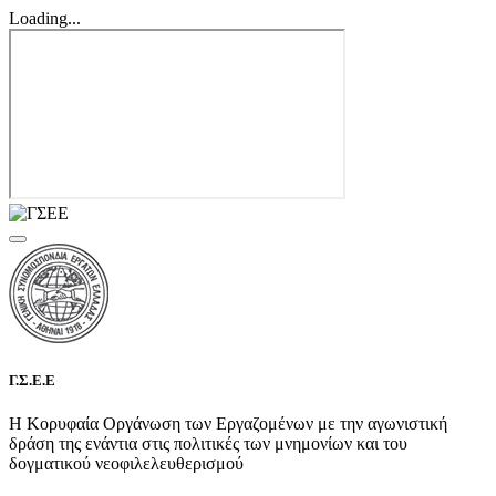
Loading...
Γ.Σ.Ε.Ε
Η Κορυφαία Οργάνωση των Εργαζομένων με την αγωνιστική
δράση της ενάντια στις πολιτικές των μνημονίων και του
δογματικού νεοφιλελευθερισμού