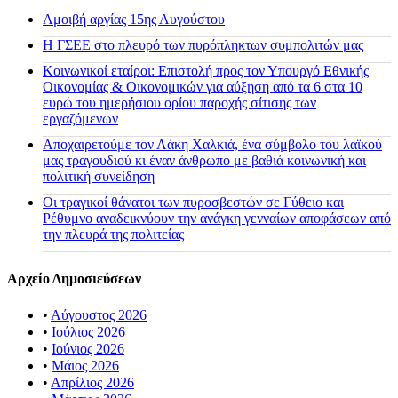
Αμοιβή αργίας 15ης Αυγούστου
H ΓΣΕΕ στο πλευρό των πυρόπληκτων συμπολιτών μας
Κοινωνικοί εταίροι: Επιστολή προς τον Υπουργό Εθνικής
Οικονομίας & Οικονομικών για αύξηση από τα 6 στα 10
ευρώ του ημερήσιου ορίου παροχής σίτισης των
εργαζόμενων
Αποχαιρετούμε τον Λάκη Χαλκιά, ένα σύμβολο του λαϊκού
μας τραγουδιού κι έναν άνθρωπο με βαθιά κοινωνική και
πολιτική συνείδηση
Οι τραγικοί θάνατοι των πυροσβεστών σε Γύθειο και
Ρέθυμνο αναδεικνύουν την ανάγκη γενναίων αποφάσεων από
την πλευρά της πολιτείας
Αρχείο Δημοσιεύσεων
•
Αύγουστος 2026
•
Ιούλιος 2026
•
Ιούνιος 2026
•
Μάιος 2026
•
Απρίλιος 2026