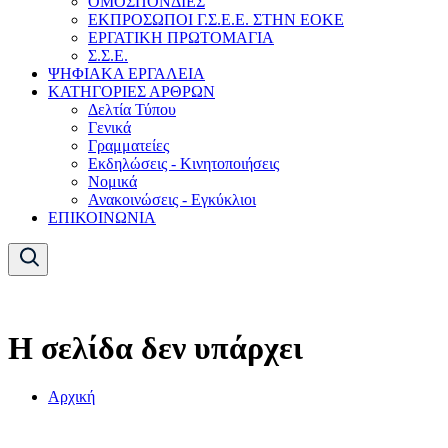
ΟΜΟΣΠΟΝΔΙΕΣ
ΕΚΠΡΟΣΩΠΟΙ Γ.Σ.Ε.Ε. ΣΤΗΝ ΕΟΚΕ
ΕΡΓΑΤΙΚΗ ΠΡΩΤΟΜΑΓΙΑ
Σ.Σ.Ε.
ΨΗΦΙΑΚΑ ΕΡΓΑΛΕΙΑ
ΚΑΤΗΓΟΡΙΕΣ ΑΡΘΡΩΝ
Δελτία Τύπου
Γενικά
Γραμματείες
Εκδηλώσεις - Κινητοποιήσεις
Νομικά
Ανακοινώσεις - Εγκύκλιοι
ΕΠΙΚΟΙΝΩΝΙΑ
Η σελίδα δεν υπάρχει
Αρχική