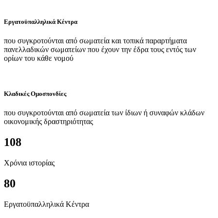
Εργατοϋπαλληλικά Κέντρα
που συγκροτούνται από σωματεία και τοπικά παραρτήματα
πανελλαδικών σωματείων που έχουν την έδρα τους εντός των
ορίων του κάθε νομού
Κλαδικές Ομοσπονδίες
που συγκροτούνται από σωματεία των ίδιων ή συναφών κλάδων
οικονομικής δραστηριότητας
108
Χρόνια ιστορίας
80
Εργατοϋπαλληλικά Κέντρα