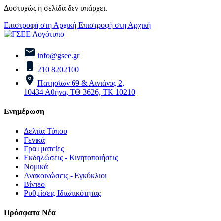
Δυστυχώς η σελίδα δεν υπάρχει.
Επιστροφή στη Αρχική
Επιστροφή στη Αρχική
info@gsee.gr
210 8202100
Πατησίων 69 & Αινιάνος 2,
10434 Αθήνα, ΤΘ 3626, ΤΚ 10210
Ενημέρωση
Δελτία Τύπου
Γενικά
Γραμματείες
Εκδηλώσεις - Κινητοποιήσεις
Νομικά
Ανακοινώσεις - Εγκύκλιοι
Βίντεο
Ρυθμίσεις Ιδιωτικότητας
Πρόσφατα Νέα