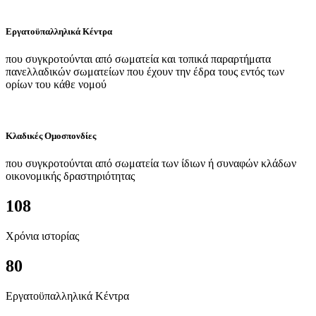
Εργατοϋπαλληλικά Κέντρα
που συγκροτούνται από σωματεία και τοπικά παραρτήματα
πανελλαδικών σωματείων που έχουν την έδρα τους εντός των
ορίων του κάθε νομού
Κλαδικές Ομοσπονδίες
που συγκροτούνται από σωματεία των ίδιων ή συναφών κλάδων
οικονομικής δραστηριότητας
108
Χρόνια ιστορίας
80
Εργατοϋπαλληλικά Κέντρα