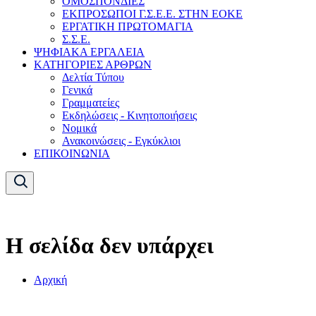
ΟΜΟΣΠΟΝΔΙΕΣ
ΕΚΠΡΟΣΩΠΟΙ Γ.Σ.Ε.Ε. ΣΤΗΝ ΕΟΚΕ
ΕΡΓΑΤΙΚΗ ΠΡΩΤΟΜΑΓΙΑ
Σ.Σ.Ε.
ΨΗΦΙΑΚΑ ΕΡΓΑΛΕΙΑ
ΚΑΤΗΓΟΡΙΕΣ ΑΡΘΡΩΝ
Δελτία Τύπου
Γενικά
Γραμματείες
Εκδηλώσεις - Κινητοποιήσεις
Νομικά
Ανακοινώσεις - Εγκύκλιοι
ΕΠΙΚΟΙΝΩΝΙΑ
Η σελίδα δεν υπάρχει
Αρχική