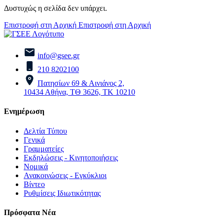
Δυστυχώς η σελίδα δεν υπάρχει.
Επιστροφή στη Αρχική
Επιστροφή στη Αρχική
info@gsee.gr
210 8202100
Πατησίων 69 & Αινιάνος 2,
10434 Αθήνα, ΤΘ 3626, ΤΚ 10210
Ενημέρωση
Δελτία Τύπου
Γενικά
Γραμματείες
Εκδηλώσεις - Κινητοποιήσεις
Νομικά
Ανακοινώσεις - Εγκύκλιοι
Βίντεο
Ρυθμίσεις Ιδιωτικότητας
Πρόσφατα Νέα