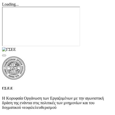
Loading...
Γ.Σ.Ε.Ε
Η Κορυφαία Οργάνωση των Εργαζομένων με την αγωνιστική
δράση της ενάντια στις πολιτικές των μνημονίων και του
δογματικού νεοφιλελευθερισμού