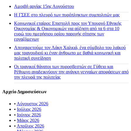
Αμοιβή αργίας 15ης Αυγούστου
H ΓΣΕΕ στο πλευρό των πυρόπληκτων συμπολιτών μας
Κοινωνικοί εταίροι: Επιστολή προς τον Υπουργό Εθνικής
Οικονομίας & Οικονομικών για αύξηση από τα 6 στα 10
ευρώ του ημερήσιου ορίου παροχής σίτισης των
εργαζόμενων
Αποχαιρετούμε τον Λάκη Χαλκιά, ένα σύμβολο του λαϊκού
μας τραγουδιού κι έναν άνθρωπο με βαθιά κοινωνική και
πολιτική συνείδηση
Οι τραγικοί θάνατοι των πυροσβεστών σε Γύθειο και
Ρέθυμνο αναδεικνύουν την ανάγκη γενναίων αποφάσεων από
την πλευρά της πολιτείας
Αρχείο Δημοσιεύσεων
•
Αύγουστος 2026
•
Ιούλιος 2026
•
Ιούνιος 2026
•
Μάιος 2026
•
Απρίλιος 2026