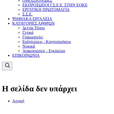
ΟΜΟΣΠΟΝΔΙΕΣ
ΕΚΠΡΟΣΩΠΟΙ Γ.Σ.Ε.Ε. ΣΤΗΝ ΕΟΚΕ
ΕΡΓΑΤΙΚΗ ΠΡΩΤΟΜΑΓΙΑ
Σ.Σ.Ε.
ΨΗΦΙΑΚΑ ΕΡΓΑΛΕΙΑ
ΚΑΤΗΓΟΡΙΕΣ ΑΡΘΡΩΝ
Δελτία Τύπου
Γενικά
Γραμματείες
Εκδηλώσεις - Κινητοποιήσεις
Νομικά
Ανακοινώσεις - Εγκύκλιοι
ΕΠΙΚΟΙΝΩΝΙΑ
Η σελίδα δεν υπάρχει
Αρχική