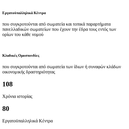
Εργατοϋπαλληλικά Κέντρα
που συγκροτούνται από σωματεία και τοπικά παραρτήματα
πανελλαδικών σωματείων που έχουν την έδρα τους εντός των
ορίων του κάθε νομού
Κλαδικές Ομοσπονδίες
που συγκροτούνται από σωματεία των ίδιων ή συναφών κλάδων
οικονομικής δραστηριότητας
108
Χρόνια ιστορίας
80
Εργατοϋπαλληλικά Κέντρα