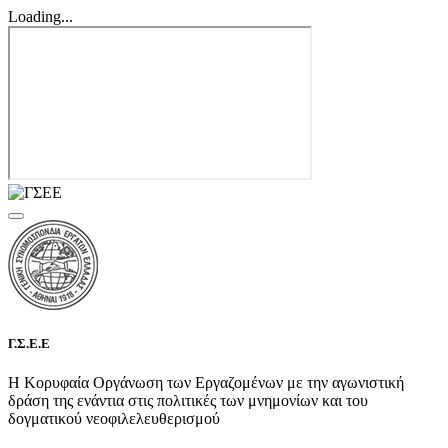
Loading...
Γ.Σ.Ε.Ε
Η Κορυφαία Οργάνωση των Εργαζομένων με την αγωνιστική
δράση της ενάντια στις πολιτικές των μνημονίων και του
δογματικού νεοφιλελευθερισμού