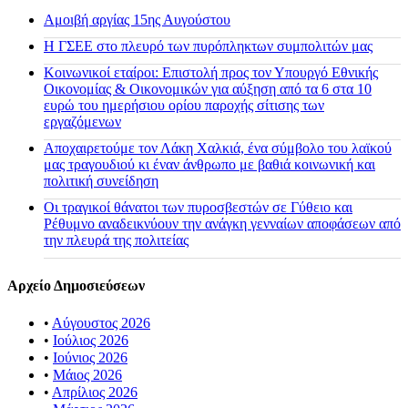
Αμοιβή αργίας 15ης Αυγούστου
H ΓΣΕΕ στο πλευρό των πυρόπληκτων συμπολιτών μας
Κοινωνικοί εταίροι: Επιστολή προς τον Υπουργό Εθνικής
Οικονομίας & Οικονομικών για αύξηση από τα 6 στα 10
ευρώ του ημερήσιου ορίου παροχής σίτισης των
εργαζόμενων
Αποχαιρετούμε τον Λάκη Χαλκιά, ένα σύμβολο του λαϊκού
μας τραγουδιού κι έναν άνθρωπο με βαθιά κοινωνική και
πολιτική συνείδηση
Οι τραγικοί θάνατοι των πυροσβεστών σε Γύθειο και
Ρέθυμνο αναδεικνύουν την ανάγκη γενναίων αποφάσεων από
την πλευρά της πολιτείας
Αρχείο Δημοσιεύσεων
•
Αύγουστος 2026
•
Ιούλιος 2026
•
Ιούνιος 2026
•
Μάιος 2026
•
Απρίλιος 2026