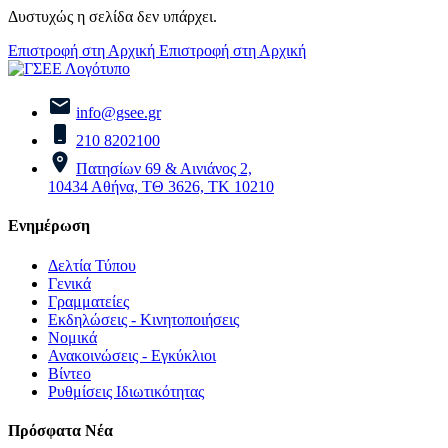
Δυστυχώς η σελίδα δεν υπάρχει.
Επιστροφή στη Αρχική
Επιστροφή στη Αρχική
info@gsee.gr
210 8202100
Πατησίων 69 & Αινιάνος 2,
10434 Αθήνα, ΤΘ 3626, ΤΚ 10210
Ενημέρωση
Δελτία Τύπου
Γενικά
Γραμματείες
Εκδηλώσεις - Κινητοποιήσεις
Νομικά
Ανακοινώσεις - Εγκύκλιοι
Βίντεο
Ρυθμίσεις Ιδιωτικότητας
Πρόσφατα Νέα