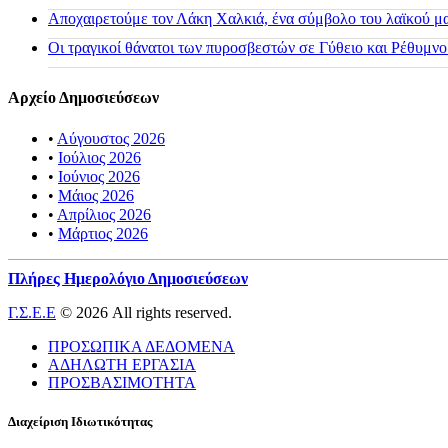
Αποχαιρετούμε τον Λάκη Χαλκιά, ένα σύμβολο του λαϊκού μας
Οι τραγικοί θάνατοι των πυροσβεστών σε Γύθειο και Ρέθυμνο
Αρχείο Δημοσιεύσεων
•
Αύγουστος 2026
•
Ιούλιος 2026
•
Ιούνιος 2026
•
Μάιος 2026
•
Απρίλιος 2026
•
Μάρτιος 2026
Πλήρες Ημερολόγιο Δημοσιεύσεων
Γ.Σ.Ε.Ε
© 2026 All rights reserved.
ΠΡΟΣΩΠΙΚΑ ΔΕΔΟΜΕΝΑ
ΑΔΗΛΩΤΗ ΕΡΓΑΣΙΑ
ΠΡΟΣΒΑΣΙΜΟΤΗΤΑ
Διαχείριση Ιδιωτικότητας