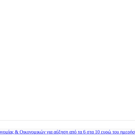
ονομίας & Οικονομικών για αύξηση από τα 6 στα 10 ευρώ του ημερήσ