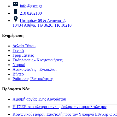
info@gsee.gr
210 8202100
Πατησίων 69 & Αινιάνος 2,
10434 Αθήνα, ΤΘ 3626, ΤΚ 10210
Ενημέρωση
Δελτία Τύπου
Γενικά
Γραμματείες
Εκδηλώσεις - Κινητοποιήσεις
Νομικά
Ανακοινώσεις - Εγκύκλιοι
Βίντεο
Ρυθμίσεις Ιδιωτικότητας
Πρόσφατα Νέα
Αμοιβή αργίας 15ης Αυγούστου
H ΓΣΕΕ στο πλευρό των πυρόπληκτων συμπολιτών μας
Κοινωνικοί εταίροι: Επιστολή προς τον Υπουργό Εθνικής Οικ