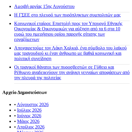
Αμοιβή αργίας 15ης Αυγούστου
H ΓΣΕΕ στο πλευρό των πυρόπληκτων συμπολιτών μας
Κοινωνικοί εταίροι: Επιστολή προς τον Υπουργό Εθνικής
Οικονομίας & Οικονομικών για αύξηση από τα 6 στα 10
ευρώ του ημερήσιου ορίου παροχής σίτισης των
εργαζόμενων
Αποχαιρετούμε τον Λάκη Χαλκιά, ένα σύμβολο του λαϊκού
μας τραγουδιού κι έναν άνθρωπο με βαθιά κοινωνική και
πολιτική συνείδηση
Οι τραγικοί θάνατοι των πυροσβεστών σε Γύθειο και
Ρέθυμνο αναδεικνύουν την ανάγκη γενναίων αποφάσεων από
την πλευρά της πολιτείας
Αρχείο Δημοσιεύσεων
•
Αύγουστος 2026
•
Ιούλιος 2026
•
Ιούνιος 2026
•
Μάιος 2026
•
Απρίλιος 2026