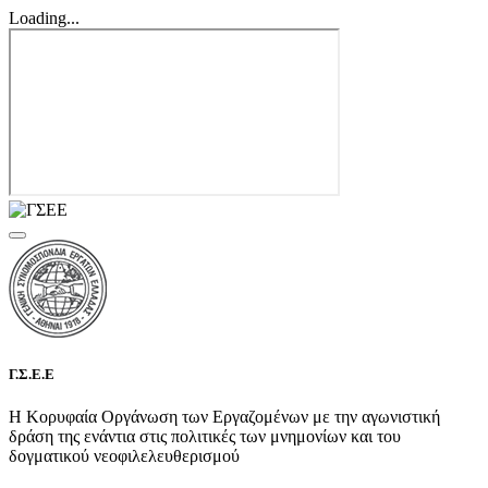
Loading...
Γ.Σ.Ε.Ε
Η Κορυφαία Οργάνωση των Εργαζομένων με την αγωνιστική
δράση της ενάντια στις πολιτικές των μνημονίων και του
δογματικού νεοφιλελευθερισμού