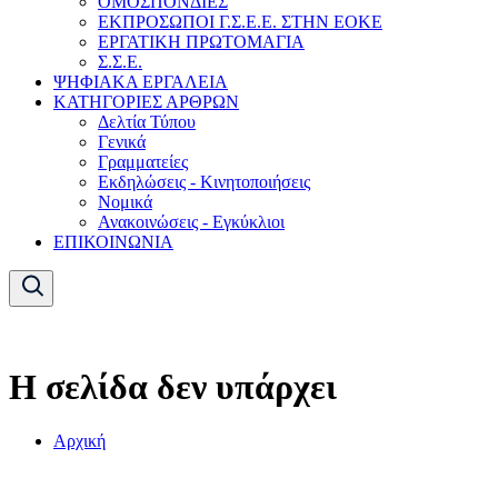
ΟΜΟΣΠΟΝΔΙΕΣ
ΕΚΠΡΟΣΩΠΟΙ Γ.Σ.Ε.Ε. ΣΤΗΝ ΕΟΚΕ
ΕΡΓΑΤΙΚΗ ΠΡΩΤΟΜΑΓΙΑ
Σ.Σ.Ε.
ΨΗΦΙΑΚΑ ΕΡΓΑΛΕΙΑ
ΚΑΤΗΓΟΡΙΕΣ ΑΡΘΡΩΝ
Δελτία Τύπου
Γενικά
Γραμματείες
Εκδηλώσεις - Κινητοποιήσεις
Νομικά
Ανακοινώσεις - Εγκύκλιοι
ΕΠΙΚΟΙΝΩΝΙΑ
Η σελίδα δεν υπάρχει
Αρχική