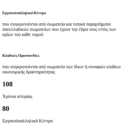
Εργατοϋπαλληλικά Κέντρα
που συγκροτούνται από σωματεία και τοπικά παραρτήματα
πανελλαδικών σωματείων που έχουν την έδρα τους εντός των
ορίων του κάθε νομού
Κλαδικές Ομοσπονδίες
που συγκροτούνται από σωματεία των ίδιων ή συναφών κλάδων
οικονομικής δραστηριότητας
108
Χρόνια ιστορίας
80
Εργατοϋπαλληλικά Κέντρα