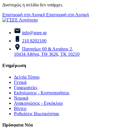
Δυστυχώς η σελίδα δεν υπάρχει.
Επιστροφή στη Αρχική
Επιστροφή στη Αρχική
info@gsee.gr
210 8202100
Πατησίων 69 & Αινιάνος 2,
10434 Αθήνα, ΤΘ 3626, ΤΚ 10210
Ενημέρωση
Δελτία Τύπου
Γενικά
Γραμματείες
Εκδηλώσεις - Κινητοποιήσεις
Νομικά
Ανακοινώσεις - Εγκύκλιοι
Βίντεο
Ρυθμίσεις Ιδιωτικότητας
Πρόσφατα Νέα