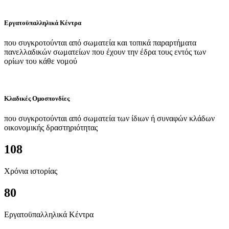
Εργατοϋπαλληλικά Κέντρα
που συγκροτούνται από σωματεία και τοπικά παραρτήματα
πανελλαδικών σωματείων που έχουν την έδρα τους εντός των
ορίων του κάθε νομού
Κλαδικές Ομοσπονδίες
που συγκροτούνται από σωματεία των ίδιων ή συναφών κλάδων
οικονομικής δραστηριότητας
108
Χρόνια ιστορίας
80
Εργατοϋπαλληλικά Κέντρα