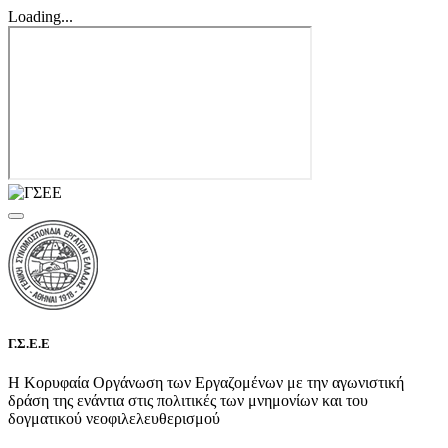
Loading...
Γ.Σ.Ε.Ε
Η Κορυφαία Οργάνωση των Εργαζομένων με την αγωνιστική
δράση της ενάντια στις πολιτικές των μνημονίων και του
δογματικού νεοφιλελευθερισμού