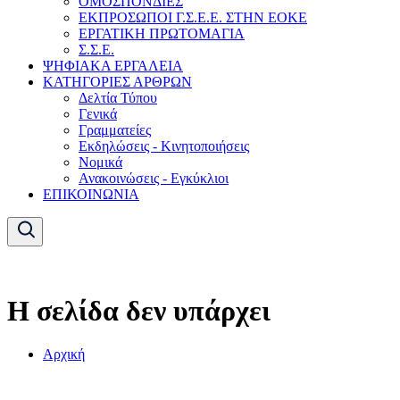
ΟΜΟΣΠΟΝΔΙΕΣ
ΕΚΠΡΟΣΩΠΟΙ Γ.Σ.Ε.Ε. ΣΤΗΝ ΕΟΚΕ
ΕΡΓΑΤΙΚΗ ΠΡΩΤΟΜΑΓΙΑ
Σ.Σ.Ε.
ΨΗΦΙΑΚΑ ΕΡΓΑΛΕΙΑ
ΚΑΤΗΓΟΡΙΕΣ ΑΡΘΡΩΝ
Δελτία Τύπου
Γενικά
Γραμματείες
Εκδηλώσεις - Κινητοποιήσεις
Νομικά
Ανακοινώσεις - Εγκύκλιοι
ΕΠΙΚΟΙΝΩΝΙΑ
Η σελίδα δεν υπάρχει
Αρχική