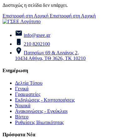
Δυστυχώς η σελίδα δεν υπάρχει.
Επιστροφή στη Αρχική
Επιστροφή στη Αρχική
info@gsee.gr
210 8202100
Πατησίων 69 & Αινιάνος 2,
10434 Αθήνα, ΤΘ 3626, ΤΚ 10210
Ενημέρωση
Δελτία Τύπου
Γενικά
Γραμματείες
Εκδηλώσεις - Κινητοποιήσεις
Νομικά
Ανακοινώσεις - Εγκύκλιοι
Βίντεο
Ρυθμίσεις Ιδιωτικότητας
Πρόσφατα Νέα