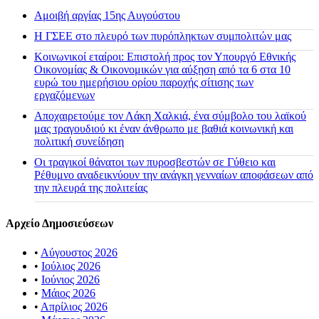
Αμοιβή αργίας 15ης Αυγούστου
H ΓΣΕΕ στο πλευρό των πυρόπληκτων συμπολιτών μας
Κοινωνικοί εταίροι: Επιστολή προς τον Υπουργό Εθνικής
Οικονομίας & Οικονομικών για αύξηση από τα 6 στα 10
ευρώ του ημερήσιου ορίου παροχής σίτισης των
εργαζόμενων
Αποχαιρετούμε τον Λάκη Χαλκιά, ένα σύμβολο του λαϊκού
μας τραγουδιού κι έναν άνθρωπο με βαθιά κοινωνική και
πολιτική συνείδηση
Οι τραγικοί θάνατοι των πυροσβεστών σε Γύθειο και
Ρέθυμνο αναδεικνύουν την ανάγκη γενναίων αποφάσεων από
την πλευρά της πολιτείας
Αρχείο Δημοσιεύσεων
•
Αύγουστος 2026
•
Ιούλιος 2026
•
Ιούνιος 2026
•
Μάιος 2026
•
Απρίλιος 2026