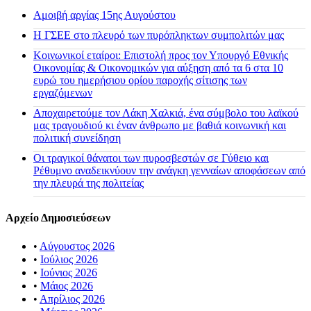
Αμοιβή αργίας 15ης Αυγούστου
H ΓΣΕΕ στο πλευρό των πυρόπληκτων συμπολιτών μας
Κοινωνικοί εταίροι: Επιστολή προς τον Υπουργό Εθνικής
Οικονομίας & Οικονομικών για αύξηση από τα 6 στα 10
ευρώ του ημερήσιου ορίου παροχής σίτισης των
εργαζόμενων
Αποχαιρετούμε τον Λάκη Χαλκιά, ένα σύμβολο του λαϊκού
μας τραγουδιού κι έναν άνθρωπο με βαθιά κοινωνική και
πολιτική συνείδηση
Οι τραγικοί θάνατοι των πυροσβεστών σε Γύθειο και
Ρέθυμνο αναδεικνύουν την ανάγκη γενναίων αποφάσεων από
την πλευρά της πολιτείας
Αρχείο Δημοσιεύσεων
•
Αύγουστος 2026
•
Ιούλιος 2026
•
Ιούνιος 2026
•
Μάιος 2026
•
Απρίλιος 2026