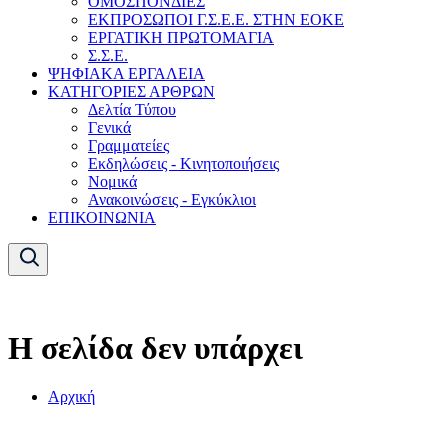
ΟΜΟΣΠΟΝΔΙΕΣ
ΕΚΠΡΟΣΩΠΟΙ Γ.Σ.Ε.Ε. ΣΤΗΝ ΕΟΚΕ
ΕΡΓΑΤΙΚΗ ΠΡΩΤΟΜΑΓΙΑ
Σ.Σ.Ε.
ΨΗΦΙΑΚΑ ΕΡΓΑΛΕΙΑ
ΚΑΤΗΓΟΡΙΕΣ ΑΡΘΡΩΝ
Δελτία Τύπου
Γενικά
Γραμματείες
Εκδηλώσεις - Κινητοποιήσεις
Νομικά
Ανακοινώσεις - Εγκύκλιοι
ΕΠΙΚΟΙΝΩΝΙΑ
Η σελίδα δεν υπάρχει
Αρχική