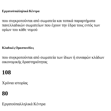
Εργατοϋπαλληλικά Κέντρα
που συγκροτούνται από σωματεία και τοπικά παραρτήματα
πανελλαδικών σωματείων που έχουν την έδρα τους εντός των
ορίων του κάθε νομού
Κλαδικές Ομοσπονδίες
που συγκροτούνται από σωματεία των ίδιων ή συναφών κλάδων
οικονομικής δραστηριότητας
108
Χρόνια ιστορίας
80
Εργατοϋπαλληλικά Κέντρα