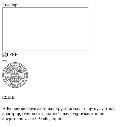
Loading...
Γ.Σ.Ε.Ε
Η Κορυφαία Οργάνωση των Εργαζομένων με την αγωνιστική
δράση της ενάντια στις πολιτικές των μνημονίων και του
δογματικού νεοφιλελευθερισμού