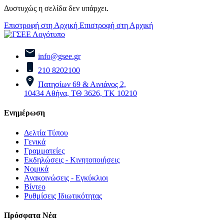
Δυστυχώς η σελίδα δεν υπάρχει.
Επιστροφή στη Αρχική
Επιστροφή στη Αρχική
info@gsee.gr
210 8202100
Πατησίων 69 & Αινιάνος 2,
10434 Αθήνα, ΤΘ 3626, ΤΚ 10210
Ενημέρωση
Δελτία Τύπου
Γενικά
Γραμματείες
Εκδηλώσεις - Κινητοποιήσεις
Νομικά
Ανακοινώσεις - Εγκύκλιοι
Βίντεο
Ρυθμίσεις Ιδιωτικότητας
Πρόσφατα Νέα