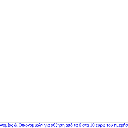
ονομίας & Οικονομικών για αύξηση από τα 6 στα 10 ευρώ του ημερήσ