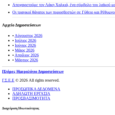
Αποχαιρετούμε τον Λάκη Χαλκιά, ένα σύμβολο του λαϊκού μας
Οι τραγικοί θάνατοι των πυροσβεστών σε Γύθειο και Ρέθυμνο
Αρχείο Δημοσιεύσεων
•
Αύγουστος 2026
•
Ιούλιος 2026
•
Ιούνιος 2026
•
Μάιος 2026
•
Απρίλιος 2026
•
Μάρτιος 2026
Πλήρες Ημερολόγιο Δημοσιεύσεων
Γ.Σ.Ε.Ε
© 2026 All rights reserved.
ΠΡΟΣΩΠΙΚΑ ΔΕΔΟΜΕΝΑ
ΑΔΗΛΩΤΗ ΕΡΓΑΣΙΑ
ΠΡΟΣΒΑΣΙΜΟΤΗΤΑ
Διαχείριση Ιδιωτικότητας