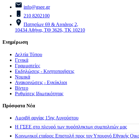
info@gsee.gr
210 8202100
Πατησίων 69 & Αινιάνος 2,
10434 Αθήνα, ΤΘ 3626, ΤΚ 10210
Ενημέρωση
Δελτία Τύπου
Γενικά
Γραμματείες
Εκδηλώσεις - Κινητοποιήσεις
Νομικά
Ανακοινώσεις - Εγκύκλιοι
Βίντεο
Ρυθμίσεις Ιδιωτικότητας
Πρόσφατα Νέα
Αμοιβή αργίας 15ης Αυγούστου
H ΓΣΕΕ στο πλευρό των πυρόπληκτων συμπολιτών μας
Κοινωνικοί εταίροι: Επιστολή προς τον Υπουργό Εθνικής Οικ