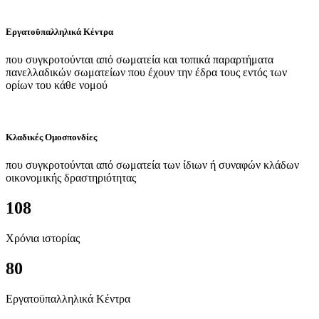
Εργατοϋπαλληλικά Κέντρα
που συγκροτούνται από σωματεία και τοπικά παραρτήματα
πανελλαδικών σωματείων που έχουν την έδρα τους εντός των
ορίων του κάθε νομού
Κλαδικές Ομοσπονδίες
που συγκροτούνται από σωματεία των ίδιων ή συναφών κλάδων
οικονομικής δραστηριότητας
108
Χρόνια ιστορίας
80
Εργατοϋπαλληλικά Κέντρα