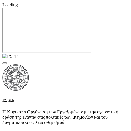
Loading...
Γ.Σ.Ε.Ε
Η Κορυφαία Οργάνωση των Εργαζομένων με την αγωνιστική
δράση της ενάντια στις πολιτικές των μνημονίων και του
δογματικού νεοφιλελευθερισμού