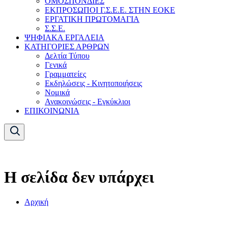
ΟΜΟΣΠΟΝΔΙΕΣ
ΕΚΠΡΟΣΩΠΟΙ Γ.Σ.Ε.Ε. ΣΤΗΝ ΕΟΚΕ
ΕΡΓΑΤΙΚΗ ΠΡΩΤΟΜΑΓΙΑ
Σ.Σ.Ε.
ΨΗΦΙΑΚΑ ΕΡΓΑΛΕΙΑ
ΚΑΤΗΓΟΡΙΕΣ ΑΡΘΡΩΝ
Δελτία Τύπου
Γενικά
Γραμματείες
Εκδηλώσεις - Κινητοποιήσεις
Νομικά
Ανακοινώσεις - Εγκύκλιοι
ΕΠΙΚΟΙΝΩΝΙΑ
Η σελίδα δεν υπάρχει
Αρχική