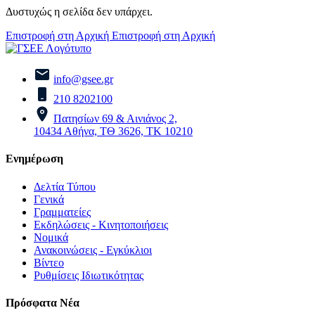
Δυστυχώς η σελίδα δεν υπάρχει.
Επιστροφή στη Αρχική
Επιστροφή στη Αρχική
info@gsee.gr
210 8202100
Πατησίων 69 & Αινιάνος 2,
10434 Αθήνα, ΤΘ 3626, ΤΚ 10210
Ενημέρωση
Δελτία Τύπου
Γενικά
Γραμματείες
Εκδηλώσεις - Κινητοποιήσεις
Νομικά
Ανακοινώσεις - Εγκύκλιοι
Βίντεο
Ρυθμίσεις Ιδιωτικότητας
Πρόσφατα Νέα