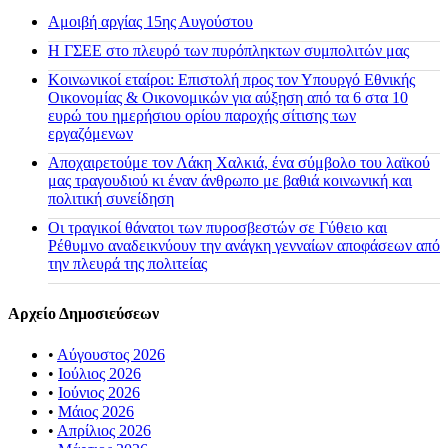
Αμοιβή αργίας 15ης Αυγούστου
H ΓΣΕΕ στο πλευρό των πυρόπληκτων συμπολιτών μας
Κοινωνικοί εταίροι: Επιστολή προς τον Υπουργό Εθνικής
Οικονομίας & Οικονομικών για αύξηση από τα 6 στα 10
ευρώ του ημερήσιου ορίου παροχής σίτισης των
εργαζόμενων
Αποχαιρετούμε τον Λάκη Χαλκιά, ένα σύμβολο του λαϊκού
μας τραγουδιού κι έναν άνθρωπο με βαθιά κοινωνική και
πολιτική συνείδηση
Οι τραγικοί θάνατοι των πυροσβεστών σε Γύθειο και
Ρέθυμνο αναδεικνύουν την ανάγκη γενναίων αποφάσεων από
την πλευρά της πολιτείας
Αρχείο Δημοσιεύσεων
•
Αύγουστος 2026
•
Ιούλιος 2026
•
Ιούνιος 2026
•
Μάιος 2026
•
Απρίλιος 2026