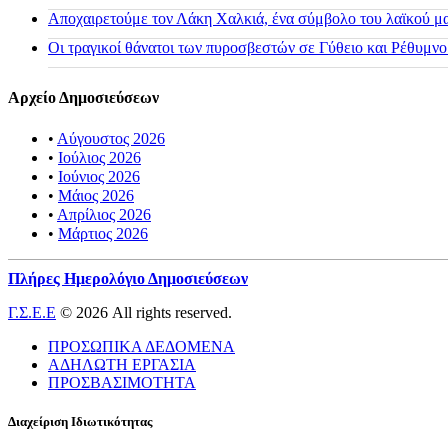
Αποχαιρετούμε τον Λάκη Χαλκιά, ένα σύμβολο του λαϊκού μας
Οι τραγικοί θάνατοι των πυροσβεστών σε Γύθειο και Ρέθυμνο
Αρχείο Δημοσιεύσεων
•
Αύγουστος 2026
•
Ιούλιος 2026
•
Ιούνιος 2026
•
Μάιος 2026
•
Απρίλιος 2026
•
Μάρτιος 2026
Πλήρες Ημερολόγιο Δημοσιεύσεων
Γ.Σ.Ε.Ε
© 2026 All rights reserved.
ΠΡΟΣΩΠΙΚΑ ΔΕΔΟΜΕΝΑ
ΑΔΗΛΩΤΗ ΕΡΓΑΣΙΑ
ΠΡΟΣΒΑΣΙΜΟΤΗΤΑ
Διαχείριση Ιδιωτικότητας