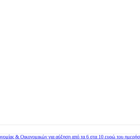
ονομίας & Οικονομικών για αύξηση από τα 6 στα 10 ευρώ του ημερήσ