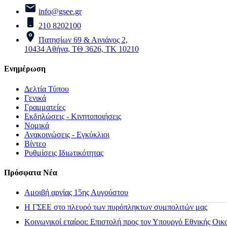
info@gsee.gr
210 8202100
Πατησίων 69 & Αινιάνος 2,
10434 Αθήνα, ΤΘ 3626, ΤΚ 10210
Ενημέρωση
Δελτία Τύπου
Γενικά
Γραμματείες
Εκδηλώσεις - Κινητοποιήσεις
Νομικά
Ανακοινώσεις - Εγκύκλιοι
Βίντεο
Ρυθμίσεις Ιδιωτικότητας
Πρόσφατα Νέα
Αμοιβή αργίας 15ης Αυγούστου
H ΓΣΕΕ στο πλευρό των πυρόπληκτων συμπολιτών μας
Κοινωνικοί εταίροι: Επιστολή προς τον Υπουργό Εθνικής Οικ