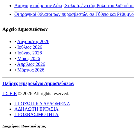
Αποχαιρετούμε τον Λάκη Χαλκιά, ένα σύμβολο του λαϊκού μας
Οι τραγικοί θάνατοι των πυροσβεστών σε Γύθειο και Ρέθυμνο
Αρχείο Δημοσιεύσεων
•
Αύγουστος 2026
•
Ιούλιος 2026
•
Ιούνιος 2026
•
Μάιος 2026
•
Απρίλιος 2026
•
Μάρτιος 2026
Πλήρες Ημερολόγιο Δημοσιεύσεων
Γ.Σ.Ε.Ε
© 2026 All rights reserved.
ΠΡΟΣΩΠΙΚΑ ΔΕΔΟΜΕΝΑ
ΑΔΗΛΩΤΗ ΕΡΓΑΣΙΑ
ΠΡΟΣΒΑΣΙΜΟΤΗΤΑ
Διαχείριση Ιδιωτικότητας