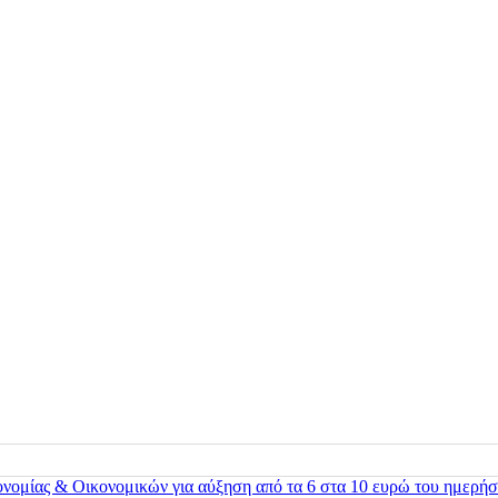
ονομίας & Οικονομικών για αύξηση από τα 6 στα 10 ευρώ του ημερήσ