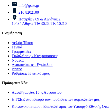
info@gsee.gr
210 8202100
Πατησίων 69 & Αινιάνος 2,
10434 Αθήνα, ΤΘ 3626, ΤΚ 10210
Ενημέρωση
Δελτία Τύπου
Γενικά
Γραμματείες
Εκδηλώσεις - Κινητοποιήσεις
Νομικά
Ανακοινώσεις - Εγκύκλιοι
Βίντεο
Ρυθμίσεις Ιδιωτικότητας
Πρόσφατα Νέα
Αμοιβή αργίας 15ης Αυγούστου
H ΓΣΕΕ στο πλευρό των πυρόπληκτων συμπολιτών μας
Κοινωνικοί εταίροι: Επιστολή προς τον Υπουργό Εθνικής Οικ