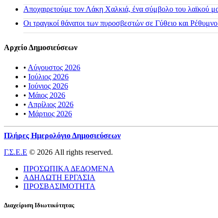
Αποχαιρετούμε τον Λάκη Χαλκιά, ένα σύμβολο του λαϊκού μας
Οι τραγικοί θάνατοι των πυροσβεστών σε Γύθειο και Ρέθυμνο
Αρχείο Δημοσιεύσεων
•
Αύγουστος 2026
•
Ιούλιος 2026
•
Ιούνιος 2026
•
Μάιος 2026
•
Απρίλιος 2026
•
Μάρτιος 2026
Πλήρες Ημερολόγιο Δημοσιεύσεων
Γ.Σ.Ε.Ε
© 2026 All rights reserved.
ΠΡΟΣΩΠΙΚΑ ΔΕΔΟΜΕΝΑ
ΑΔΗΛΩΤΗ ΕΡΓΑΣΙΑ
ΠΡΟΣΒΑΣΙΜΟΤΗΤΑ
Διαχείριση Ιδιωτικότητας