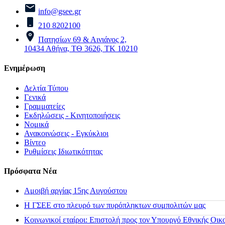
info@gsee.gr
210 8202100
Πατησίων 69 & Αινιάνος 2,
10434 Αθήνα, ΤΘ 3626, ΤΚ 10210
Ενημέρωση
Δελτία Τύπου
Γενικά
Γραμματείες
Εκδηλώσεις - Κινητοποιήσεις
Νομικά
Ανακοινώσεις - Εγκύκλιοι
Βίντεο
Ρυθμίσεις Ιδιωτικότητας
Πρόσφατα Νέα
Αμοιβή αργίας 15ης Αυγούστου
H ΓΣΕΕ στο πλευρό των πυρόπληκτων συμπολιτών μας
Κοινωνικοί εταίροι: Επιστολή προς τον Υπουργό Εθνικής Οικ