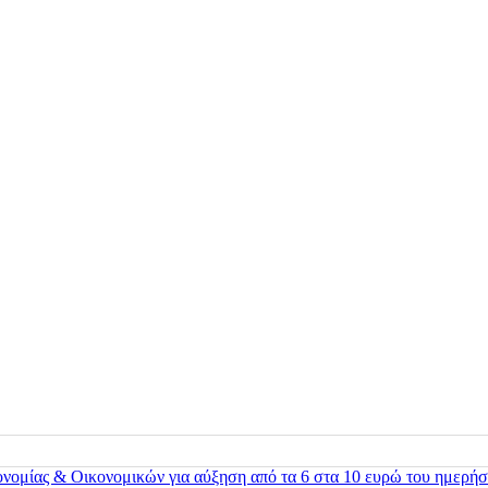
ονομίας & Οικονομικών για αύξηση από τα 6 στα 10 ευρώ του ημερήσ