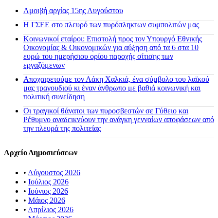
Αμοιβή αργίας 15ης Αυγούστου
H ΓΣΕΕ στο πλευρό των πυρόπληκτων συμπολιτών μας
Κοινωνικοί εταίροι: Επιστολή προς τον Υπουργό Εθνικής
Οικονομίας & Οικονομικών για αύξηση από τα 6 στα 10
ευρώ του ημερήσιου ορίου παροχής σίτισης των
εργαζόμενων
Αποχαιρετούμε τον Λάκη Χαλκιά, ένα σύμβολο του λαϊκού
μας τραγουδιού κι έναν άνθρωπο με βαθιά κοινωνική και
πολιτική συνείδηση
Οι τραγικοί θάνατοι των πυροσβεστών σε Γύθειο και
Ρέθυμνο αναδεικνύουν την ανάγκη γενναίων αποφάσεων από
την πλευρά της πολιτείας
Αρχείο Δημοσιεύσεων
•
Αύγουστος 2026
•
Ιούλιος 2026
•
Ιούνιος 2026
•
Μάιος 2026
•
Απρίλιος 2026