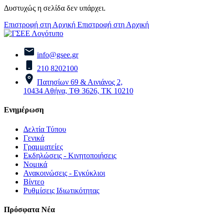
Δυστυχώς η σελίδα δεν υπάρχει.
Επιστροφή στη Αρχική
Επιστροφή στη Αρχική
info@gsee.gr
210 8202100
Πατησίων 69 & Αινιάνος 2,
10434 Αθήνα, ΤΘ 3626, ΤΚ 10210
Ενημέρωση
Δελτία Τύπου
Γενικά
Γραμματείες
Εκδηλώσεις - Κινητοποιήσεις
Νομικά
Ανακοινώσεις - Εγκύκλιοι
Βίντεο
Ρυθμίσεις Ιδιωτικότητας
Πρόσφατα Νέα