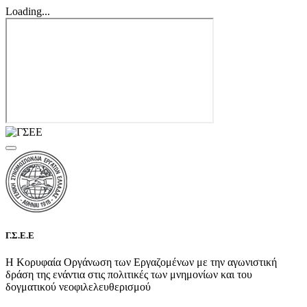
Loading...
Γ.Σ.Ε.Ε
Η Κορυφαία Οργάνωση των Εργαζομένων με την αγωνιστική
δράση της ενάντια στις πολιτικές των μνημονίων και του
δογματικού νεοφιλελευθερισμού