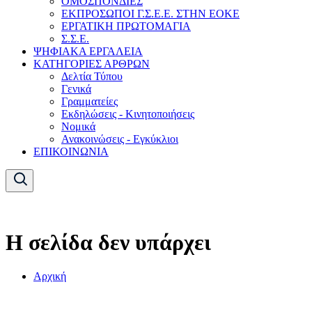
ΟΜΟΣΠΟΝΔΙΕΣ
ΕΚΠΡΟΣΩΠΟΙ Γ.Σ.Ε.Ε. ΣΤΗΝ ΕΟΚΕ
ΕΡΓΑΤΙΚΗ ΠΡΩΤΟΜΑΓΙΑ
Σ.Σ.Ε.
ΨΗΦΙΑΚΑ ΕΡΓΑΛΕΙΑ
ΚΑΤΗΓΟΡΙΕΣ ΑΡΘΡΩΝ
Δελτία Τύπου
Γενικά
Γραμματείες
Εκδηλώσεις - Κινητοποιήσεις
Νομικά
Ανακοινώσεις - Εγκύκλιοι
ΕΠΙΚΟΙΝΩΝΙΑ
Η σελίδα δεν υπάρχει
Αρχική