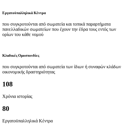
Εργατοϋπαλληλικά Κέντρα
που συγκροτούνται από σωματεία και τοπικά παραρτήματα
πανελλαδικών σωματείων που έχουν την έδρα τους εντός των
ορίων του κάθε νομού
Κλαδικές Ομοσπονδίες
που συγκροτούνται από σωματεία των ίδιων ή συναφών κλάδων
οικονομικής δραστηριότητας
108
Χρόνια ιστορίας
80
Εργατοϋπαλληλικά Κέντρα