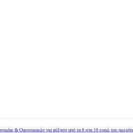
ονομίας & Οικονομικών για αύξηση από τα 6 στα 10 ευρώ του ημερήσ