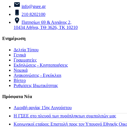
info@gsee.gr
210 8202100
Πατησίων 69 & Αινιάνος 2,
10434 Αθήνα, ΤΘ 3626, ΤΚ 10210
Ενημέρωση
Δελτία Τύπου
Γενικά
Γραμματείες
Εκδηλώσεις - Κινητοποιήσεις
Νομικά
Ανακοινώσεις - Εγκύκλιοι
Βίντεο
Ρυθμίσεις Ιδιωτικότητας
Πρόσφατα Νέα
Αμοιβή αργίας 15ης Αυγούστου
H ΓΣΕΕ στο πλευρό των πυρόπληκτων συμπολιτών μας
Κοινωνικοί εταίροι: Επιστολή προς τον Υπουργό Εθνικής Οικ