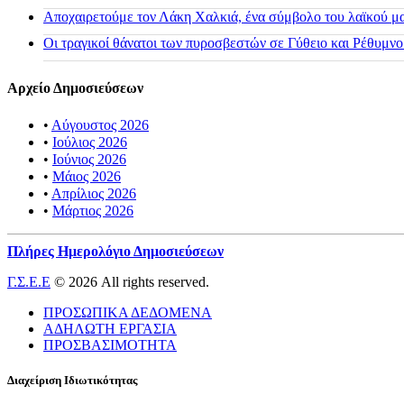
Αποχαιρετούμε τον Λάκη Χαλκιά, ένα σύμβολο του λαϊκού μας
Οι τραγικοί θάνατοι των πυροσβεστών σε Γύθειο και Ρέθυμνο
Αρχείο Δημοσιεύσεων
•
Αύγουστος 2026
•
Ιούλιος 2026
•
Ιούνιος 2026
•
Μάιος 2026
•
Απρίλιος 2026
•
Μάρτιος 2026
Πλήρες Ημερολόγιο Δημοσιεύσεων
Γ.Σ.Ε.Ε
© 2026 All rights reserved.
ΠΡΟΣΩΠΙΚΑ ΔΕΔΟΜΕΝΑ
ΑΔΗΛΩΤΗ ΕΡΓΑΣΙΑ
ΠΡΟΣΒΑΣΙΜΟΤΗΤΑ
Διαχείριση Ιδιωτικότητας