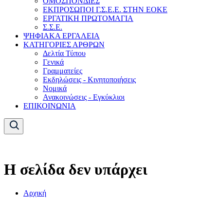
ΟΜΟΣΠΟΝΔΙΕΣ
ΕΚΠΡΟΣΩΠΟΙ Γ.Σ.Ε.Ε. ΣΤΗΝ ΕΟΚΕ
ΕΡΓΑΤΙΚΗ ΠΡΩΤΟΜΑΓΙΑ
Σ.Σ.Ε.
ΨΗΦΙΑΚΑ ΕΡΓΑΛΕΙΑ
ΚΑΤΗΓΟΡΙΕΣ ΑΡΘΡΩΝ
Δελτία Τύπου
Γενικά
Γραμματείες
Εκδηλώσεις - Κινητοποιήσεις
Νομικά
Ανακοινώσεις - Εγκύκλιοι
ΕΠΙΚΟΙΝΩΝΙΑ
Η σελίδα δεν υπάρχει
Αρχική