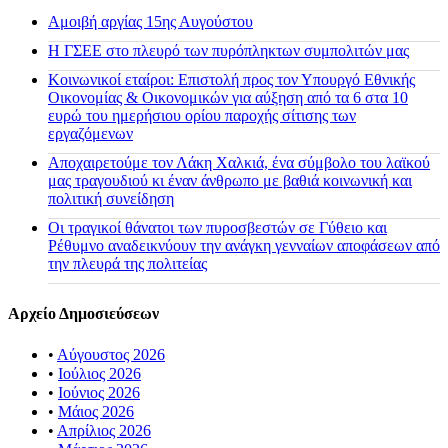
Αμοιβή αργίας 15ης Αυγούστου
H ΓΣΕΕ στο πλευρό των πυρόπληκτων συμπολιτών μας
Κοινωνικοί εταίροι: Επιστολή προς τον Υπουργό Εθνικής
Οικονομίας & Οικονομικών για αύξηση από τα 6 στα 10
ευρώ του ημερήσιου ορίου παροχής σίτισης των
εργαζόμενων
Αποχαιρετούμε τον Λάκη Χαλκιά, ένα σύμβολο του λαϊκού
μας τραγουδιού κι έναν άνθρωπο με βαθιά κοινωνική και
πολιτική συνείδηση
Οι τραγικοί θάνατοι των πυροσβεστών σε Γύθειο και
Ρέθυμνο αναδεικνύουν την ανάγκη γενναίων αποφάσεων από
την πλευρά της πολιτείας
Αρχείο Δημοσιεύσεων
•
Αύγουστος 2026
•
Ιούλιος 2026
•
Ιούνιος 2026
•
Μάιος 2026
•
Απρίλιος 2026