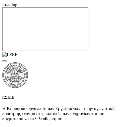
Loading...
Γ.Σ.Ε.Ε
Η Κορυφαία Οργάνωση των Εργαζομένων με την αγωνιστική
δράση της ενάντια στις πολιτικές των μνημονίων και του
δογματικού νεοφιλελευθερισμού