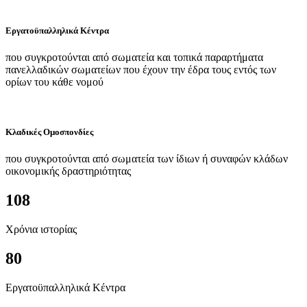
Εργατοϋπαλληλικά Κέντρα
που συγκροτούνται από σωματεία και τοπικά παραρτήματα
πανελλαδικών σωματείων που έχουν την έδρα τους εντός των
ορίων του κάθε νομού
Κλαδικές Ομοσπονδίες
που συγκροτούνται από σωματεία των ίδιων ή συναφών κλάδων
οικονομικής δραστηριότητας
108
Χρόνια ιστορίας
80
Εργατοϋπαλληλικά Κέντρα