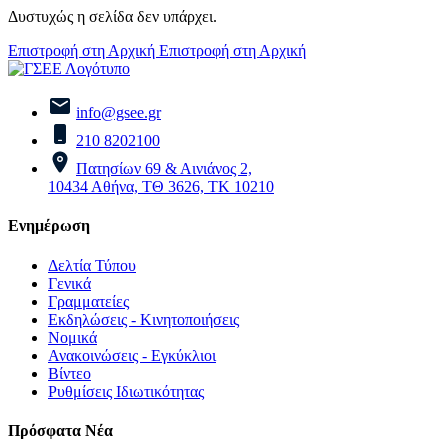
Δυστυχώς η σελίδα δεν υπάρχει.
Επιστροφή στη Αρχική
Επιστροφή στη Αρχική
info@gsee.gr
210 8202100
Πατησίων 69 & Αινιάνος 2,
10434 Αθήνα, ΤΘ 3626, ΤΚ 10210
Ενημέρωση
Δελτία Τύπου
Γενικά
Γραμματείες
Εκδηλώσεις - Κινητοποιήσεις
Νομικά
Ανακοινώσεις - Εγκύκλιοι
Βίντεο
Ρυθμίσεις Ιδιωτικότητας
Πρόσφατα Νέα