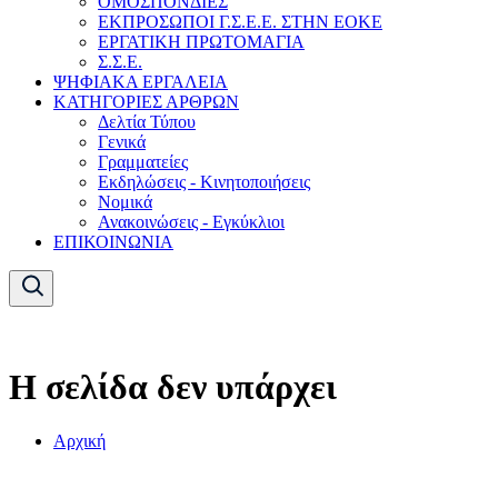
ΟΜΟΣΠΟΝΔΙΕΣ
ΕΚΠΡΟΣΩΠΟΙ Γ.Σ.Ε.Ε. ΣΤΗΝ ΕΟΚΕ
ΕΡΓΑΤΙΚΗ ΠΡΩΤΟΜΑΓΙΑ
Σ.Σ.Ε.
ΨΗΦΙΑΚΑ ΕΡΓΑΛΕΙΑ
ΚΑΤΗΓΟΡΙΕΣ ΑΡΘΡΩΝ
Δελτία Τύπου
Γενικά
Γραμματείες
Εκδηλώσεις - Κινητοποιήσεις
Νομικά
Ανακοινώσεις - Εγκύκλιοι
ΕΠΙΚΟΙΝΩΝΙΑ
Η σελίδα δεν υπάρχει
Αρχική