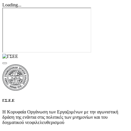
Loading...
Γ.Σ.Ε.Ε
Η Κορυφαία Οργάνωση των Εργαζομένων με την αγωνιστική
δράση της ενάντια στις πολιτικές των μνημονίων και του
δογματικού νεοφιλελευθερισμού