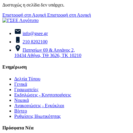
Δυστυχώς η σελίδα δεν υπάρχει.
Επιστροφή στη Αρχική
Επιστροφή στη Αρχική
info@gsee.gr
210 8202100
Πατησίων 69 & Αινιάνος 2,
10434 Αθήνα, ΤΘ 3626, ΤΚ 10210
Ενημέρωση
Δελτία Τύπου
Γενικά
Γραμματείες
Εκδηλώσεις - Κινητοποιήσεις
Νομικά
Ανακοινώσεις - Εγκύκλιοι
Βίντεο
Ρυθμίσεις Ιδιωτικότητας
Πρόσφατα Νέα