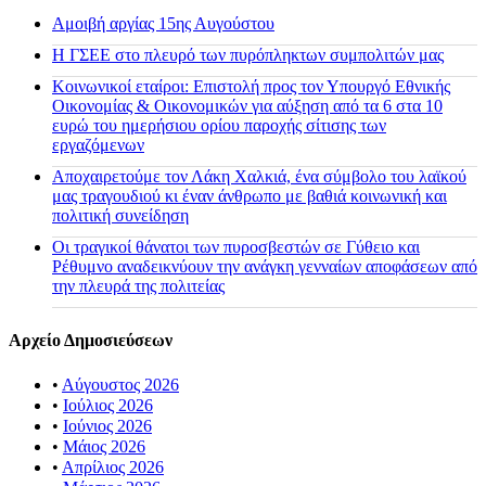
Αμοιβή αργίας 15ης Αυγούστου
H ΓΣΕΕ στο πλευρό των πυρόπληκτων συμπολιτών μας
Κοινωνικοί εταίροι: Επιστολή προς τον Υπουργό Εθνικής
Οικονομίας & Οικονομικών για αύξηση από τα 6 στα 10
ευρώ του ημερήσιου ορίου παροχής σίτισης των
εργαζόμενων
Αποχαιρετούμε τον Λάκη Χαλκιά, ένα σύμβολο του λαϊκού
μας τραγουδιού κι έναν άνθρωπο με βαθιά κοινωνική και
πολιτική συνείδηση
Οι τραγικοί θάνατοι των πυροσβεστών σε Γύθειο και
Ρέθυμνο αναδεικνύουν την ανάγκη γενναίων αποφάσεων από
την πλευρά της πολιτείας
Αρχείο Δημοσιεύσεων
•
Αύγουστος 2026
•
Ιούλιος 2026
•
Ιούνιος 2026
•
Μάιος 2026
•
Απρίλιος 2026