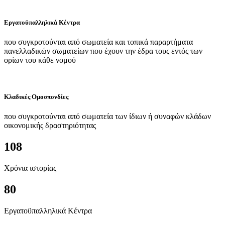
Εργατοϋπαλληλικά Κέντρα
που συγκροτούνται από σωματεία και τοπικά παραρτήματα
πανελλαδικών σωματείων που έχουν την έδρα τους εντός των
ορίων του κάθε νομού
Κλαδικές Ομοσπονδίες
που συγκροτούνται από σωματεία των ίδιων ή συναφών κλάδων
οικονομικής δραστηριότητας
108
Χρόνια ιστορίας
80
Εργατοϋπαλληλικά Κέντρα