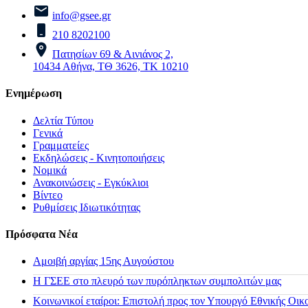
info@gsee.gr
210 8202100
Πατησίων 69 & Αινιάνος 2,
10434 Αθήνα, ΤΘ 3626, ΤΚ 10210
Ενημέρωση
Δελτία Τύπου
Γενικά
Γραμματείες
Εκδηλώσεις - Κινητοποιήσεις
Νομικά
Ανακοινώσεις - Εγκύκλιοι
Βίντεο
Ρυθμίσεις Ιδιωτικότητας
Πρόσφατα Νέα
Αμοιβή αργίας 15ης Αυγούστου
H ΓΣΕΕ στο πλευρό των πυρόπληκτων συμπολιτών μας
Κοινωνικοί εταίροι: Επιστολή προς τον Υπουργό Εθνικής Οικ