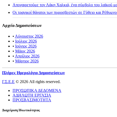
Αποχαιρετούμε τον Λάκη Χαλκιά, ένα σύμβολο του λαϊκού μας
Οι τραγικοί θάνατοι των πυροσβεστών σε Γύθειο και Ρέθυμνο
Αρχείο Δημοσιεύσεων
•
Αύγουστος 2026
•
Ιούλιος 2026
•
Ιούνιος 2026
•
Μάιος 2026
•
Απρίλιος 2026
•
Μάρτιος 2026
Πλήρες Ημερολόγιο Δημοσιεύσεων
Γ.Σ.Ε.Ε
© 2026 All rights reserved.
ΠΡΟΣΩΠΙΚΑ ΔΕΔΟΜΕΝΑ
ΑΔΗΛΩΤΗ ΕΡΓΑΣΙΑ
ΠΡΟΣΒΑΣΙΜΟΤΗΤΑ
Διαχείριση Ιδιωτικότητας