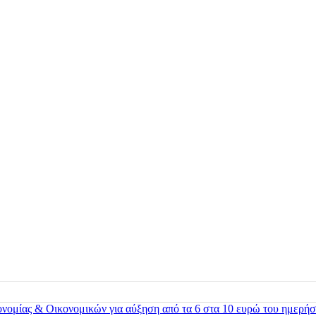
ονομίας & Οικονομικών για αύξηση από τα 6 στα 10 ευρώ του ημερήσ