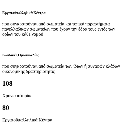
Εργατοϋπαλληλικά Κέντρα
που συγκροτούνται από σωματεία και τοπικά παραρτήματα
πανελλαδικών σωματείων που έχουν την έδρα τους εντός των
ορίων του κάθε νομού
Κλαδικές Ομοσπονδίες
που συγκροτούνται από σωματεία των ίδιων ή συναφών κλάδων
οικονομικής δραστηριότητας
108
Χρόνια ιστορίας
80
Εργατοϋπαλληλικά Κέντρα