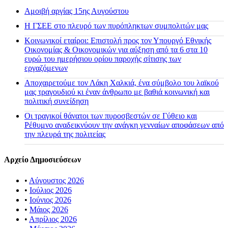
Αμοιβή αργίας 15ης Αυγούστου
H ΓΣΕΕ στο πλευρό των πυρόπληκτων συμπολιτών μας
Κοινωνικοί εταίροι: Επιστολή προς τον Υπουργό Εθνικής
Οικονομίας & Οικονομικών για αύξηση από τα 6 στα 10
ευρώ του ημερήσιου ορίου παροχής σίτισης των
εργαζόμενων
Αποχαιρετούμε τον Λάκη Χαλκιά, ένα σύμβολο του λαϊκού
μας τραγουδιού κι έναν άνθρωπο με βαθιά κοινωνική και
πολιτική συνείδηση
Οι τραγικοί θάνατοι των πυροσβεστών σε Γύθειο και
Ρέθυμνο αναδεικνύουν την ανάγκη γενναίων αποφάσεων από
την πλευρά της πολιτείας
Αρχείο Δημοσιεύσεων
•
Αύγουστος 2026
•
Ιούλιος 2026
•
Ιούνιος 2026
•
Μάιος 2026
•
Απρίλιος 2026