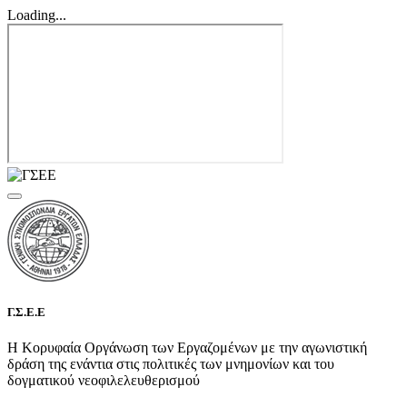
Loading...
Γ.Σ.Ε.Ε
Η Κορυφαία Οργάνωση των Εργαζομένων με την αγωνιστική
δράση της ενάντια στις πολιτικές των μνημονίων και του
δογματικού νεοφιλελευθερισμού