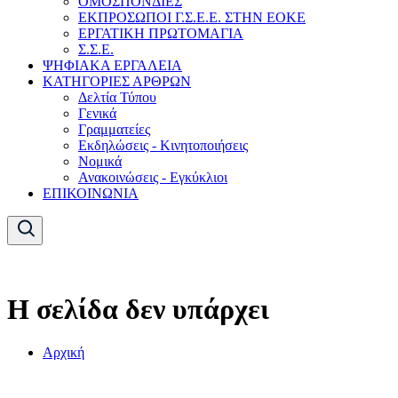
ΟΜΟΣΠΟΝΔΙΕΣ
ΕΚΠΡΟΣΩΠΟΙ Γ.Σ.Ε.Ε. ΣΤΗΝ ΕΟΚΕ
ΕΡΓΑΤΙΚΗ ΠΡΩΤΟΜΑΓΙΑ
Σ.Σ.Ε.
ΨΗΦΙΑΚΑ ΕΡΓΑΛΕΙΑ
ΚΑΤΗΓΟΡΙΕΣ ΑΡΘΡΩΝ
Δελτία Τύπου
Γενικά
Γραμματείες
Εκδηλώσεις - Κινητοποιήσεις
Νομικά
Ανακοινώσεις - Εγκύκλιοι
ΕΠΙΚΟΙΝΩΝΙΑ
Η σελίδα δεν υπάρχει
Αρχική