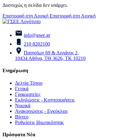
Δυστυχώς η σελίδα δεν υπάρχει.
Επιστροφή στη Αρχική
Επιστροφή στη Αρχική
info@gsee.gr
210 8202100
Πατησίων 69 & Αινιάνος 2,
10434 Αθήνα, ΤΘ 3626, ΤΚ 10210
Ενημέρωση
Δελτία Τύπου
Γενικά
Γραμματείες
Εκδηλώσεις - Κινητοποιήσεις
Νομικά
Ανακοινώσεις - Εγκύκλιοι
Βίντεο
Ρυθμίσεις Ιδιωτικότητας
Πρόσφατα Νέα