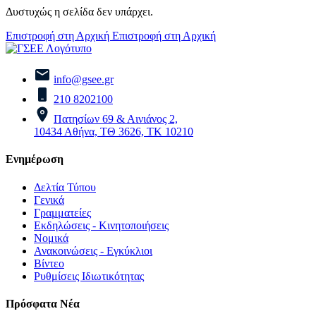
Δυστυχώς η σελίδα δεν υπάρχει.
Επιστροφή στη Αρχική
Επιστροφή στη Αρχική
info@gsee.gr
210 8202100
Πατησίων 69 & Αινιάνος 2,
10434 Αθήνα, ΤΘ 3626, ΤΚ 10210
Ενημέρωση
Δελτία Τύπου
Γενικά
Γραμματείες
Εκδηλώσεις - Κινητοποιήσεις
Νομικά
Ανακοινώσεις - Εγκύκλιοι
Βίντεο
Ρυθμίσεις Ιδιωτικότητας
Πρόσφατα Νέα