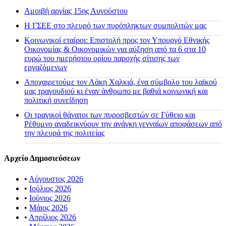
Αμοιβή αργίας 15ης Αυγούστου
H ΓΣΕΕ στο πλευρό των πυρόπληκτων συμπολιτών μας
Κοινωνικοί εταίροι: Επιστολή προς τον Υπουργό Εθνικής
Οικονομίας & Οικονομικών για αύξηση από τα 6 στα 10
ευρώ του ημερήσιου ορίου παροχής σίτισης των
εργαζόμενων
Αποχαιρετούμε τον Λάκη Χαλκιά, ένα σύμβολο του λαϊκού
μας τραγουδιού κι έναν άνθρωπο με βαθιά κοινωνική και
πολιτική συνείδηση
Οι τραγικοί θάνατοι των πυροσβεστών σε Γύθειο και
Ρέθυμνο αναδεικνύουν την ανάγκη γενναίων αποφάσεων από
την πλευρά της πολιτείας
Αρχείο Δημοσιεύσεων
•
Αύγουστος 2026
•
Ιούλιος 2026
•
Ιούνιος 2026
•
Μάιος 2026
•
Απρίλιος 2026