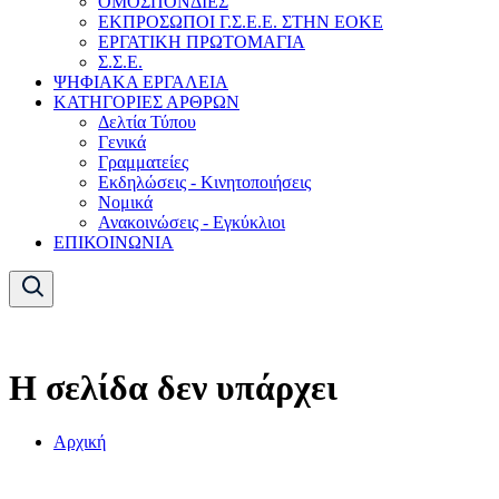
ΟΜΟΣΠΟΝΔΙΕΣ
ΕΚΠΡΟΣΩΠΟΙ Γ.Σ.Ε.Ε. ΣΤΗΝ ΕΟΚΕ
ΕΡΓΑΤΙΚΗ ΠΡΩΤΟΜΑΓΙΑ
Σ.Σ.Ε.
ΨΗΦΙΑΚΑ ΕΡΓΑΛΕΙΑ
ΚΑΤΗΓΟΡΙΕΣ ΑΡΘΡΩΝ
Δελτία Τύπου
Γενικά
Γραμματείες
Εκδηλώσεις - Κινητοποιήσεις
Νομικά
Ανακοινώσεις - Εγκύκλιοι
ΕΠΙΚΟΙΝΩΝΙΑ
Η σελίδα δεν υπάρχει
Αρχική