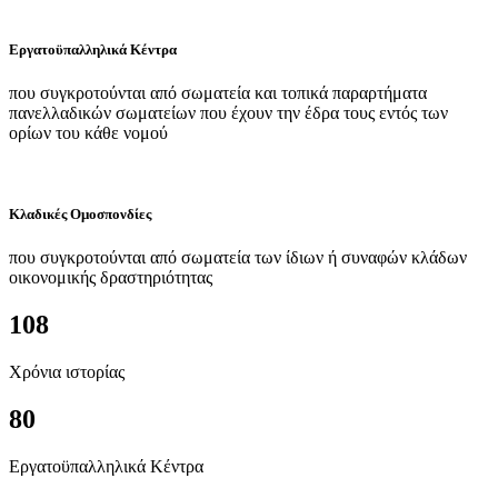
Εργατοϋπαλληλικά Κέντρα
που συγκροτούνται από σωματεία και τοπικά παραρτήματα
πανελλαδικών σωματείων που έχουν την έδρα τους εντός των
ορίων του κάθε νομού
Κλαδικές Ομοσπονδίες
που συγκροτούνται από σωματεία των ίδιων ή συναφών κλάδων
οικονομικής δραστηριότητας
108
Χρόνια ιστορίας
80
Εργατοϋπαλληλικά Κέντρα