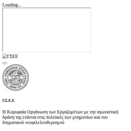
Loading...
Γ.Σ.Ε.Ε
Η Κορυφαία Οργάνωση των Εργαζομένων με την αγωνιστική
δράση της ενάντια στις πολιτικές των μνημονίων και του
δογματικού νεοφιλελευθερισμού