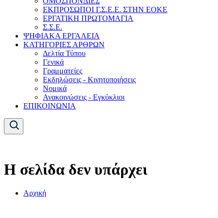
ΟΜΟΣΠΟΝΔΙΕΣ
ΕΚΠΡΟΣΩΠΟΙ Γ.Σ.Ε.Ε. ΣΤΗΝ ΕΟΚΕ
ΕΡΓΑΤΙΚΗ ΠΡΩΤΟΜΑΓΙΑ
Σ.Σ.Ε.
ΨΗΦΙΑΚΑ ΕΡΓΑΛΕΙΑ
ΚΑΤΗΓΟΡΙΕΣ ΑΡΘΡΩΝ
Δελτία Τύπου
Γενικά
Γραμματείες
Εκδηλώσεις - Κινητοποιήσεις
Νομικά
Ανακοινώσεις - Εγκύκλιοι
ΕΠΙΚΟΙΝΩΝΙΑ
Η σελίδα δεν υπάρχει
Αρχική