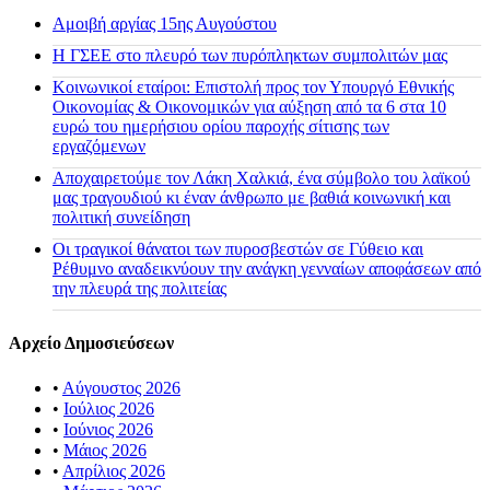
Αμοιβή αργίας 15ης Αυγούστου
H ΓΣΕΕ στο πλευρό των πυρόπληκτων συμπολιτών μας
Κοινωνικοί εταίροι: Επιστολή προς τον Υπουργό Εθνικής
Οικονομίας & Οικονομικών για αύξηση από τα 6 στα 10
ευρώ του ημερήσιου ορίου παροχής σίτισης των
εργαζόμενων
Αποχαιρετούμε τον Λάκη Χαλκιά, ένα σύμβολο του λαϊκού
μας τραγουδιού κι έναν άνθρωπο με βαθιά κοινωνική και
πολιτική συνείδηση
Οι τραγικοί θάνατοι των πυροσβεστών σε Γύθειο και
Ρέθυμνο αναδεικνύουν την ανάγκη γενναίων αποφάσεων από
την πλευρά της πολιτείας
Αρχείο Δημοσιεύσεων
•
Αύγουστος 2026
•
Ιούλιος 2026
•
Ιούνιος 2026
•
Μάιος 2026
•
Απρίλιος 2026