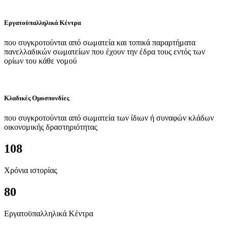
Εργατοϋπαλληλικά Κέντρα
που συγκροτούνται από σωματεία και τοπικά παραρτήματα
πανελλαδικών σωματείων που έχουν την έδρα τους εντός των
ορίων του κάθε νομού
Κλαδικές Ομοσπονδίες
που συγκροτούνται από σωματεία των ίδιων ή συναφών κλάδων
οικονομικής δραστηριότητας
108
Χρόνια ιστορίας
80
Εργατοϋπαλληλικά Κέντρα