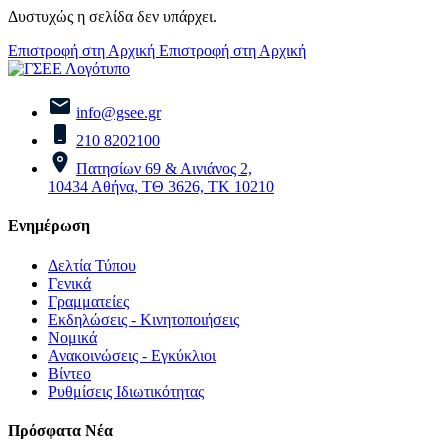
Δυστυχώς η σελίδα δεν υπάρχει.
Επιστροφή στη Αρχική
Επιστροφή στη Αρχική
info@gsee.gr
210 8202100
Πατησίων 69 & Αινιάνος 2,
10434 Αθήνα, ΤΘ 3626, ΤΚ 10210
Ενημέρωση
Δελτία Τύπου
Γενικά
Γραμματείες
Εκδηλώσεις - Κινητοποιήσεις
Νομικά
Ανακοινώσεις - Εγκύκλιοι
Βίντεο
Ρυθμίσεις Ιδιωτικότητας
Πρόσφατα Νέα