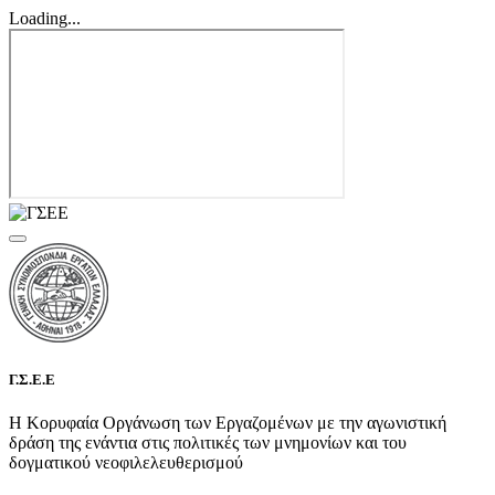
Loading...
Γ.Σ.Ε.Ε
Η Κορυφαία Οργάνωση των Εργαζομένων με την αγωνιστική
δράση της ενάντια στις πολιτικές των μνημονίων και του
δογματικού νεοφιλελευθερισμού