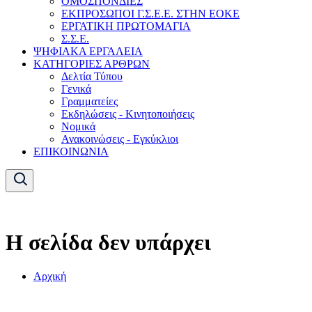
ΟΜΟΣΠΟΝΔΙΕΣ
ΕΚΠΡΟΣΩΠΟΙ Γ.Σ.Ε.Ε. ΣΤΗΝ ΕΟΚΕ
ΕΡΓΑΤΙΚΗ ΠΡΩΤΟΜΑΓΙΑ
Σ.Σ.Ε.
ΨΗΦΙΑΚΑ ΕΡΓΑΛΕΙΑ
ΚΑΤΗΓΟΡΙΕΣ ΑΡΘΡΩΝ
Δελτία Τύπου
Γενικά
Γραμματείες
Εκδηλώσεις - Κινητοποιήσεις
Νομικά
Ανακοινώσεις - Εγκύκλιοι
ΕΠΙΚΟΙΝΩΝΙΑ
Η σελίδα δεν υπάρχει
Αρχική