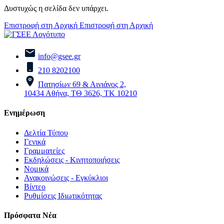
Δυστυχώς η σελίδα δεν υπάρχει.
Επιστροφή στη Αρχική
Επιστροφή στη Αρχική
info@gsee.gr
210 8202100
Πατησίων 69 & Αινιάνος 2,
10434 Αθήνα, ΤΘ 3626, ΤΚ 10210
Ενημέρωση
Δελτία Τύπου
Γενικά
Γραμματείες
Εκδηλώσεις - Κινητοποιήσεις
Νομικά
Ανακοινώσεις - Εγκύκλιοι
Βίντεο
Ρυθμίσεις Ιδιωτικότητας
Πρόσφατα Νέα