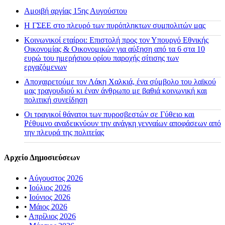
Αμοιβή αργίας 15ης Αυγούστου
H ΓΣΕΕ στο πλευρό των πυρόπληκτων συμπολιτών μας
Κοινωνικοί εταίροι: Επιστολή προς τον Υπουργό Εθνικής
Οικονομίας & Οικονομικών για αύξηση από τα 6 στα 10
ευρώ του ημερήσιου ορίου παροχής σίτισης των
εργαζόμενων
Αποχαιρετούμε τον Λάκη Χαλκιά, ένα σύμβολο του λαϊκού
μας τραγουδιού κι έναν άνθρωπο με βαθιά κοινωνική και
πολιτική συνείδηση
Οι τραγικοί θάνατοι των πυροσβεστών σε Γύθειο και
Ρέθυμνο αναδεικνύουν την ανάγκη γενναίων αποφάσεων από
την πλευρά της πολιτείας
Αρχείο Δημοσιεύσεων
•
Αύγουστος 2026
•
Ιούλιος 2026
•
Ιούνιος 2026
•
Μάιος 2026
•
Απρίλιος 2026