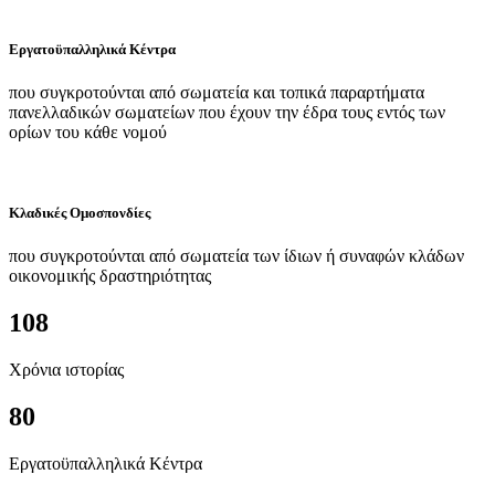
Εργατοϋπαλληλικά Κέντρα
που συγκροτούνται από σωματεία και τοπικά παραρτήματα
πανελλαδικών σωματείων που έχουν την έδρα τους εντός των
ορίων του κάθε νομού
Κλαδικές Ομοσπονδίες
που συγκροτούνται από σωματεία των ίδιων ή συναφών κλάδων
οικονομικής δραστηριότητας
108
Χρόνια ιστορίας
80
Εργατοϋπαλληλικά Κέντρα