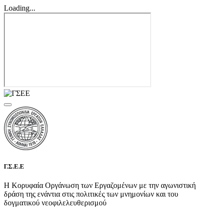
Loading...
Γ.Σ.Ε.Ε
Η Κορυφαία Οργάνωση των Εργαζομένων με την αγωνιστική
δράση της ενάντια στις πολιτικές των μνημονίων και του
δογματικού νεοφιλελευθερισμού