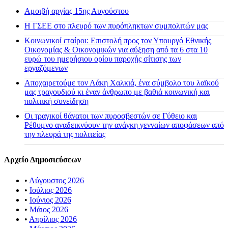
Αμοιβή αργίας 15ης Αυγούστου
H ΓΣΕΕ στο πλευρό των πυρόπληκτων συμπολιτών μας
Κοινωνικοί εταίροι: Επιστολή προς τον Υπουργό Εθνικής
Οικονομίας & Οικονομικών για αύξηση από τα 6 στα 10
ευρώ του ημερήσιου ορίου παροχής σίτισης των
εργαζόμενων
Αποχαιρετούμε τον Λάκη Χαλκιά, ένα σύμβολο του λαϊκού
μας τραγουδιού κι έναν άνθρωπο με βαθιά κοινωνική και
πολιτική συνείδηση
Οι τραγικοί θάνατοι των πυροσβεστών σε Γύθειο και
Ρέθυμνο αναδεικνύουν την ανάγκη γενναίων αποφάσεων από
την πλευρά της πολιτείας
Αρχείο Δημοσιεύσεων
•
Αύγουστος 2026
•
Ιούλιος 2026
•
Ιούνιος 2026
•
Μάιος 2026
•
Απρίλιος 2026