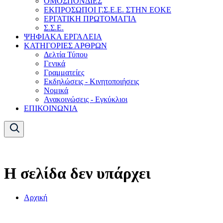
ΟΜΟΣΠΟΝΔΙΕΣ
ΕΚΠΡΟΣΩΠΟΙ Γ.Σ.Ε.Ε. ΣΤΗΝ ΕΟΚΕ
ΕΡΓΑΤΙΚΗ ΠΡΩΤΟΜΑΓΙΑ
Σ.Σ.Ε.
ΨΗΦΙΑΚΑ ΕΡΓΑΛΕΙΑ
ΚΑΤΗΓΟΡΙΕΣ ΑΡΘΡΩΝ
Δελτία Τύπου
Γενικά
Γραμματείες
Εκδηλώσεις - Κινητοποιήσεις
Νομικά
Ανακοινώσεις - Εγκύκλιοι
ΕΠΙΚΟΙΝΩΝΙΑ
Η σελίδα δεν υπάρχει
Αρχική