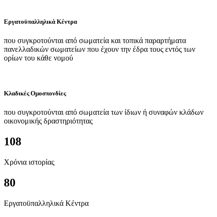
Εργατοϋπαλληλικά Κέντρα
που συγκροτούνται από σωματεία και τοπικά παραρτήματα
πανελλαδικών σωματείων που έχουν την έδρα τους εντός των
ορίων του κάθε νομού
Κλαδικές Ομοσπονδίες
που συγκροτούνται από σωματεία των ίδιων ή συναφών κλάδων
οικονομικής δραστηριότητας
108
Χρόνια ιστορίας
80
Εργατοϋπαλληλικά Κέντρα