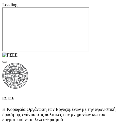
Loading...
Γ.Σ.Ε.Ε
Η Κορυφαία Οργάνωση των Εργαζομένων με την αγωνιστική
δράση της ενάντια στις πολιτικές των μνημονίων και του
δογματικού νεοφιλελευθερισμού