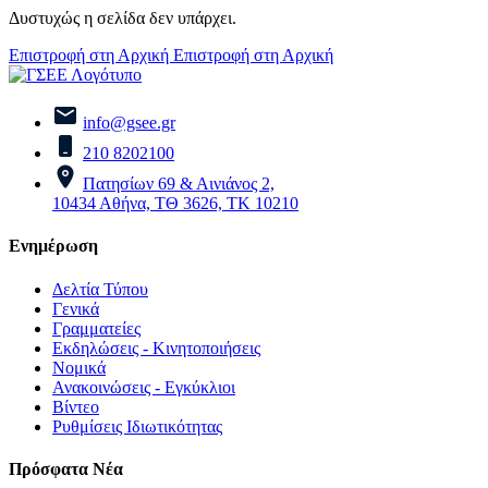
Δυστυχώς η σελίδα δεν υπάρχει.
Επιστροφή στη Αρχική
Επιστροφή στη Αρχική
info@gsee.gr
210 8202100
Πατησίων 69 & Αινιάνος 2,
10434 Αθήνα, ΤΘ 3626, ΤΚ 10210
Ενημέρωση
Δελτία Τύπου
Γενικά
Γραμματείες
Εκδηλώσεις - Κινητοποιήσεις
Νομικά
Ανακοινώσεις - Εγκύκλιοι
Βίντεο
Ρυθμίσεις Ιδιωτικότητας
Πρόσφατα Νέα