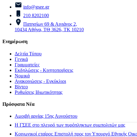
info@gsee.gr
210 8202100
Πατησίων 69 & Αινιάνος 2,
10434 Αθήνα, ΤΘ 3626, ΤΚ 10210
Ενημέρωση
Δελτία Τύπου
Γενικά
Γραμματείες
Εκδηλώσεις - Κινητοποιήσεις
Νομικά
Ανακοινώσεις - Εγκύκλιοι
Βίντεο
Ρυθμίσεις Ιδιωτικότητας
Πρόσφατα Νέα
Αμοιβή αργίας 15ης Αυγούστου
H ΓΣΕΕ στο πλευρό των πυρόπληκτων συμπολιτών μας
Κοινωνικοί εταίροι: Επιστολή προς τον Υπουργό Εθνικής Οικ