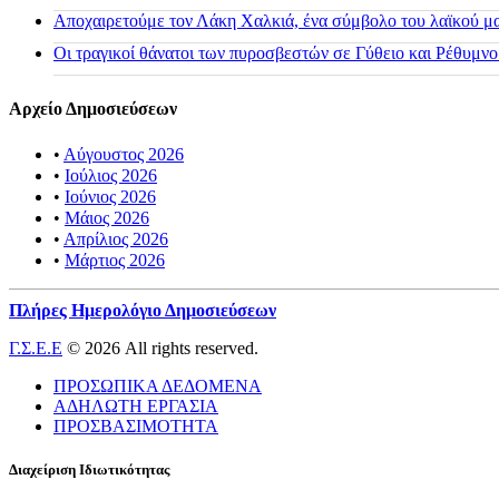
Αποχαιρετούμε τον Λάκη Χαλκιά, ένα σύμβολο του λαϊκού μας
Οι τραγικοί θάνατοι των πυροσβεστών σε Γύθειο και Ρέθυμνο
Αρχείο Δημοσιεύσεων
•
Αύγουστος 2026
•
Ιούλιος 2026
•
Ιούνιος 2026
•
Μάιος 2026
•
Απρίλιος 2026
•
Μάρτιος 2026
Πλήρες Ημερολόγιο Δημοσιεύσεων
Γ.Σ.Ε.Ε
© 2026 All rights reserved.
ΠΡΟΣΩΠΙΚΑ ΔΕΔΟΜΕΝΑ
ΑΔΗΛΩΤΗ ΕΡΓΑΣΙΑ
ΠΡΟΣΒΑΣΙΜΟΤΗΤΑ
Διαχείριση Ιδιωτικότητας