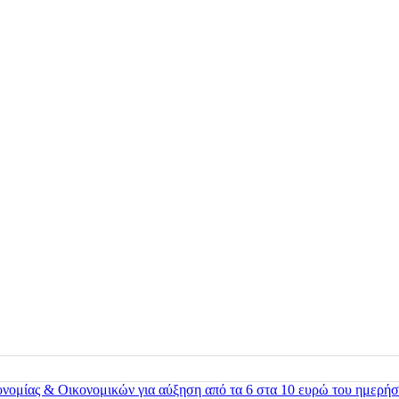
ονομίας & Οικονομικών για αύξηση από τα 6 στα 10 ευρώ του ημερήσ