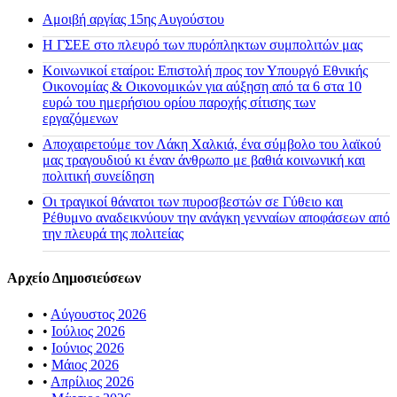
Αμοιβή αργίας 15ης Αυγούστου
H ΓΣΕΕ στο πλευρό των πυρόπληκτων συμπολιτών μας
Κοινωνικοί εταίροι: Επιστολή προς τον Υπουργό Εθνικής
Οικονομίας & Οικονομικών για αύξηση από τα 6 στα 10
ευρώ του ημερήσιου ορίου παροχής σίτισης των
εργαζόμενων
Αποχαιρετούμε τον Λάκη Χαλκιά, ένα σύμβολο του λαϊκού
μας τραγουδιού κι έναν άνθρωπο με βαθιά κοινωνική και
πολιτική συνείδηση
Οι τραγικοί θάνατοι των πυροσβεστών σε Γύθειο και
Ρέθυμνο αναδεικνύουν την ανάγκη γενναίων αποφάσεων από
την πλευρά της πολιτείας
Αρχείο Δημοσιεύσεων
•
Αύγουστος 2026
•
Ιούλιος 2026
•
Ιούνιος 2026
•
Μάιος 2026
•
Απρίλιος 2026