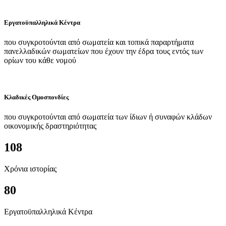
Εργατοϋπαλληλικά Κέντρα
που συγκροτούνται από σωματεία και τοπικά παραρτήματα
πανελλαδικών σωματείων που έχουν την έδρα τους εντός των
ορίων του κάθε νομού
Κλαδικές Ομοσπονδίες
που συγκροτούνται από σωματεία των ίδιων ή συναφών κλάδων
οικονομικής δραστηριότητας
108
Χρόνια ιστορίας
80
Εργατοϋπαλληλικά Κέντρα