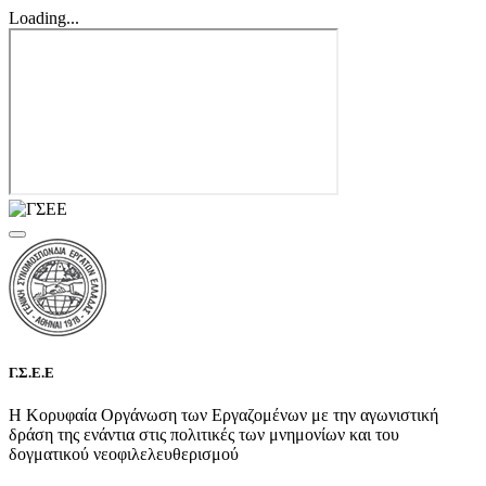
Loading...
Γ.Σ.Ε.Ε
Η Κορυφαία Οργάνωση των Εργαζομένων με την αγωνιστική
δράση της ενάντια στις πολιτικές των μνημονίων και του
δογματικού νεοφιλελευθερισμού