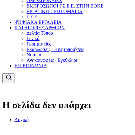
ΟΜΟΣΠΟΝΔΙΕΣ
ΕΚΠΡΟΣΩΠΟΙ Γ.Σ.Ε.Ε. ΣΤΗΝ ΕΟΚΕ
ΕΡΓΑΤΙΚΗ ΠΡΩΤΟΜΑΓΙΑ
Σ.Σ.Ε.
ΨΗΦΙΑΚΑ ΕΡΓΑΛΕΙΑ
ΚΑΤΗΓΟΡΙΕΣ ΑΡΘΡΩΝ
Δελτία Τύπου
Γενικά
Γραμματείες
Εκδηλώσεις - Κινητοποιήσεις
Νομικά
Ανακοινώσεις - Εγκύκλιοι
ΕΠΙΚΟΙΝΩΝΙΑ
Η σελίδα δεν υπάρχει
Αρχική