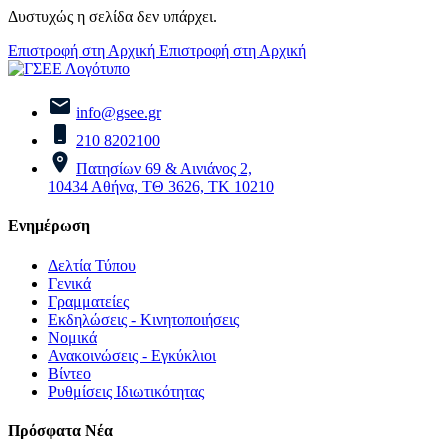
Δυστυχώς η σελίδα δεν υπάρχει.
Επιστροφή στη Αρχική
Επιστροφή στη Αρχική
info@gsee.gr
210 8202100
Πατησίων 69 & Αινιάνος 2,
10434 Αθήνα, ΤΘ 3626, ΤΚ 10210
Ενημέρωση
Δελτία Τύπου
Γενικά
Γραμματείες
Εκδηλώσεις - Κινητοποιήσεις
Νομικά
Ανακοινώσεις - Εγκύκλιοι
Βίντεο
Ρυθμίσεις Ιδιωτικότητας
Πρόσφατα Νέα