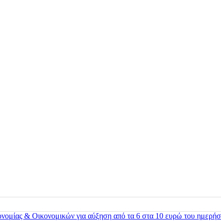
ονομίας & Οικονομικών για αύξηση από τα 6 στα 10 ευρώ του ημερήσ