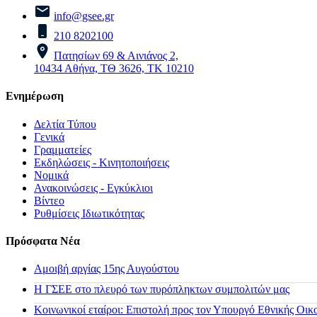
info@gsee.gr
210 8202100
Πατησίων 69 & Αινιάνος 2,
10434 Αθήνα, ΤΘ 3626, ΤΚ 10210
Ενημέρωση
Δελτία Τύπου
Γενικά
Γραμματείες
Εκδηλώσεις - Κινητοποιήσεις
Νομικά
Ανακοινώσεις - Εγκύκλιοι
Βίντεο
Ρυθμίσεις Ιδιωτικότητας
Πρόσφατα Νέα
Αμοιβή αργίας 15ης Αυγούστου
H ΓΣΕΕ στο πλευρό των πυρόπληκτων συμπολιτών μας
Κοινωνικοί εταίροι: Επιστολή προς τον Υπουργό Εθνικής Οικ