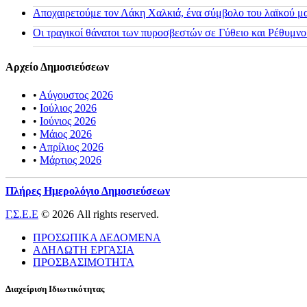
Αποχαιρετούμε τον Λάκη Χαλκιά, ένα σύμβολο του λαϊκού μας
Οι τραγικοί θάνατοι των πυροσβεστών σε Γύθειο και Ρέθυμνο
Αρχείο Δημοσιεύσεων
•
Αύγουστος 2026
•
Ιούλιος 2026
•
Ιούνιος 2026
•
Μάιος 2026
•
Απρίλιος 2026
•
Μάρτιος 2026
Πλήρες Ημερολόγιο Δημοσιεύσεων
Γ.Σ.Ε.Ε
© 2026 All rights reserved.
ΠΡΟΣΩΠΙΚΑ ΔΕΔΟΜΕΝΑ
ΑΔΗΛΩΤΗ ΕΡΓΑΣΙΑ
ΠΡΟΣΒΑΣΙΜΟΤΗΤΑ
Διαχείριση Ιδιωτικότητας