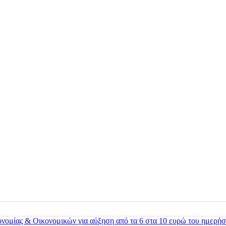
ονομίας & Οικονομικών για αύξηση από τα 6 στα 10 ευρώ του ημερήσ