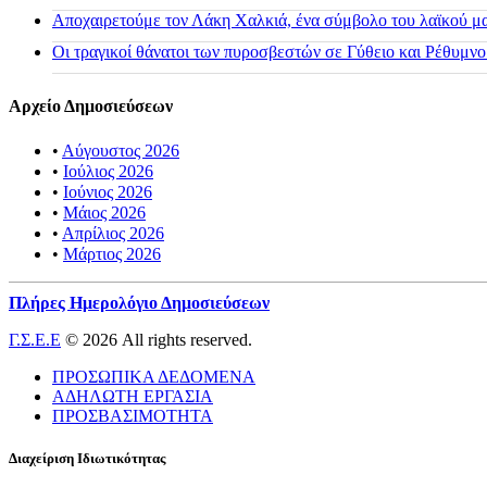
Αποχαιρετούμε τον Λάκη Χαλκιά, ένα σύμβολο του λαϊκού μας
Οι τραγικοί θάνατοι των πυροσβεστών σε Γύθειο και Ρέθυμνο
Αρχείο Δημοσιεύσεων
•
Αύγουστος 2026
•
Ιούλιος 2026
•
Ιούνιος 2026
•
Μάιος 2026
•
Απρίλιος 2026
•
Μάρτιος 2026
Πλήρες Ημερολόγιο Δημοσιεύσεων
Γ.Σ.Ε.Ε
© 2026 All rights reserved.
ΠΡΟΣΩΠΙΚΑ ΔΕΔΟΜΕΝΑ
ΑΔΗΛΩΤΗ ΕΡΓΑΣΙΑ
ΠΡΟΣΒΑΣΙΜΟΤΗΤΑ
Διαχείριση Ιδιωτικότητας