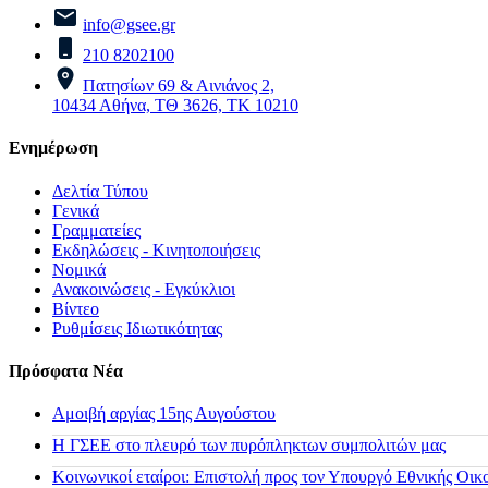
info@gsee.gr
210 8202100
Πατησίων 69 & Αινιάνος 2,
10434 Αθήνα, ΤΘ 3626, ΤΚ 10210
Ενημέρωση
Δελτία Τύπου
Γενικά
Γραμματείες
Εκδηλώσεις - Κινητοποιήσεις
Νομικά
Ανακοινώσεις - Εγκύκλιοι
Βίντεο
Ρυθμίσεις Ιδιωτικότητας
Πρόσφατα Νέα
Αμοιβή αργίας 15ης Αυγούστου
H ΓΣΕΕ στο πλευρό των πυρόπληκτων συμπολιτών μας
Κοινωνικοί εταίροι: Επιστολή προς τον Υπουργό Εθνικής Οικ