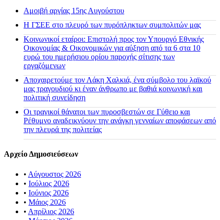
Αμοιβή αργίας 15ης Αυγούστου
H ΓΣΕΕ στο πλευρό των πυρόπληκτων συμπολιτών μας
Κοινωνικοί εταίροι: Επιστολή προς τον Υπουργό Εθνικής
Οικονομίας & Οικονομικών για αύξηση από τα 6 στα 10
ευρώ του ημερήσιου ορίου παροχής σίτισης των
εργαζόμενων
Αποχαιρετούμε τον Λάκη Χαλκιά, ένα σύμβολο του λαϊκού
μας τραγουδιού κι έναν άνθρωπο με βαθιά κοινωνική και
πολιτική συνείδηση
Οι τραγικοί θάνατοι των πυροσβεστών σε Γύθειο και
Ρέθυμνο αναδεικνύουν την ανάγκη γενναίων αποφάσεων από
την πλευρά της πολιτείας
Αρχείο Δημοσιεύσεων
•
Αύγουστος 2026
•
Ιούλιος 2026
•
Ιούνιος 2026
•
Μάιος 2026
•
Απρίλιος 2026