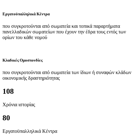
Εργατοϋπαλληλικά Κέντρα
που συγκροτούνται από σωματεία και τοπικά παραρτήματα
πανελλαδικών σωματείων που έχουν την έδρα τους εντός των
ορίων του κάθε νομού
Κλαδικές Ομοσπονδίες
που συγκροτούνται από σωματεία των ίδιων ή συναφών κλάδων
οικονομικής δραστηριότητας
108
Χρόνια ιστορίας
80
Εργατοϋπαλληλικά Κέντρα