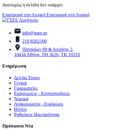
Δυστυχώς η σελίδα δεν υπάρχει.
Επιστροφή στη Αρχική
Επιστροφή στη Αρχική
info@gsee.gr
210 8202100
Πατησίων 69 & Αινιάνος 2,
10434 Αθήνα, ΤΘ 3626, ΤΚ 10210
Ενημέρωση
Δελτία Τύπου
Γενικά
Γραμματείες
Εκδηλώσεις - Κινητοποιήσεις
Νομικά
Ανακοινώσεις - Εγκύκλιοι
Βίντεο
Ρυθμίσεις Ιδιωτικότητας
Πρόσφατα Νέα