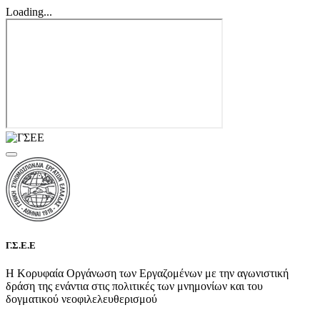
Loading...
Γ.Σ.Ε.Ε
Η Κορυφαία Οργάνωση των Εργαζομένων με την αγωνιστική
δράση της ενάντια στις πολιτικές των μνημονίων και του
δογματικού νεοφιλελευθερισμού