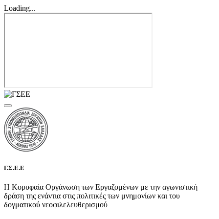
Loading...
Γ.Σ.Ε.Ε
Η Κορυφαία Οργάνωση των Εργαζομένων με την αγωνιστική
δράση της ενάντια στις πολιτικές των μνημονίων και του
δογματικού νεοφιλελευθερισμού