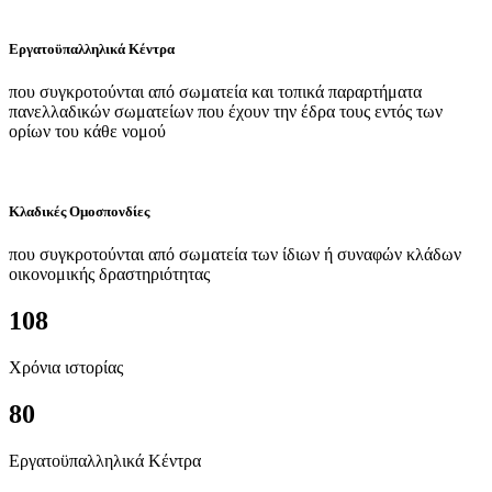
Εργατοϋπαλληλικά Κέντρα
που συγκροτούνται από σωματεία και τοπικά παραρτήματα
πανελλαδικών σωματείων που έχουν την έδρα τους εντός των
ορίων του κάθε νομού
Κλαδικές Ομοσπονδίες
που συγκροτούνται από σωματεία των ίδιων ή συναφών κλάδων
οικονομικής δραστηριότητας
108
Χρόνια ιστορίας
80
Εργατοϋπαλληλικά Κέντρα