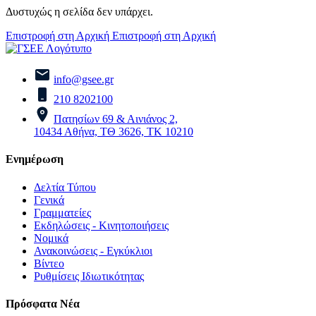
Δυστυχώς η σελίδα δεν υπάρχει.
Επιστροφή στη Αρχική
Επιστροφή στη Αρχική
info@gsee.gr
210 8202100
Πατησίων 69 & Αινιάνος 2,
10434 Αθήνα, ΤΘ 3626, ΤΚ 10210
Ενημέρωση
Δελτία Τύπου
Γενικά
Γραμματείες
Εκδηλώσεις - Κινητοποιήσεις
Νομικά
Ανακοινώσεις - Εγκύκλιοι
Βίντεο
Ρυθμίσεις Ιδιωτικότητας
Πρόσφατα Νέα