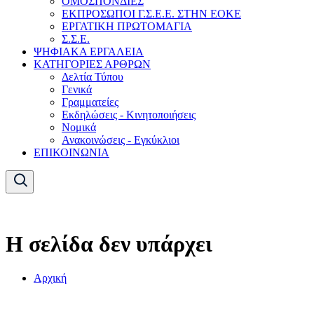
ΟΜΟΣΠΟΝΔΙΕΣ
ΕΚΠΡΟΣΩΠΟΙ Γ.Σ.Ε.Ε. ΣΤΗΝ ΕΟΚΕ
ΕΡΓΑΤΙΚΗ ΠΡΩΤΟΜΑΓΙΑ
Σ.Σ.Ε.
ΨΗΦΙΑΚΑ ΕΡΓΑΛΕΙΑ
ΚΑΤΗΓΟΡΙΕΣ ΑΡΘΡΩΝ
Δελτία Τύπου
Γενικά
Γραμματείες
Εκδηλώσεις - Κινητοποιήσεις
Νομικά
Ανακοινώσεις - Εγκύκλιοι
ΕΠΙΚΟΙΝΩΝΙΑ
Η σελίδα δεν υπάρχει
Αρχική