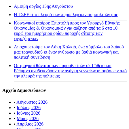
Αμοιβή αργίας 15ης Αυγούστου
H ΓΣΕΕ στο πλευρό των πυρόπληκτων συμπολιτών μας
Κοινωνικοί εταίροι: Επιστολή προς τον Υπουργό Εθνικής
Οικονομίας & Οικονομικών για αύξηση από τα 6 στα 10
ευρώ του ημερήσιου ορίου παροχής σίτισης των
εργαζόμενων
Αποχαιρετούμε τον Λάκη Χαλκιά, ένα σύμβολο του λαϊκού
μας τραγουδιού κι έναν άνθρωπο με βαθιά κοινωνική και
πολιτική συνείδηση
Οι τραγικοί θάνατοι των πυροσβεστών σε Γύθειο και
Ρέθυμνο αναδεικνύουν την ανάγκη γενναίων αποφάσεων από
την πλευρά της πολιτείας
Αρχείο Δημοσιεύσεων
•
Αύγουστος 2026
•
Ιούλιος 2026
•
Ιούνιος 2026
•
Μάιος 2026
•
Απρίλιος 2026