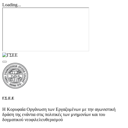
Loading...
Γ.Σ.Ε.Ε
Η Κορυφαία Οργάνωση των Εργαζομένων με την αγωνιστική
δράση της ενάντια στις πολιτικές των μνημονίων και του
δογματικού νεοφιλελευθερισμού