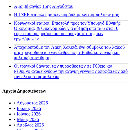
Αμοιβή αργίας 15ης Αυγούστου
H ΓΣΕΕ στο πλευρό των πυρόπληκτων συμπολιτών μας
Κοινωνικοί εταίροι: Επιστολή προς τον Υπουργό Εθνικής
Οικονομίας & Οικονομικών για αύξηση από τα 6 στα 10
ευρώ του ημερήσιου ορίου παροχής σίτισης των
εργαζόμενων
Αποχαιρετούμε τον Λάκη Χαλκιά, ένα σύμβολο του λαϊκού
μας τραγουδιού κι έναν άνθρωπο με βαθιά κοινωνική και
πολιτική συνείδηση
Οι τραγικοί θάνατοι των πυροσβεστών σε Γύθειο και
Ρέθυμνο αναδεικνύουν την ανάγκη γενναίων αποφάσεων από
την πλευρά της πολιτείας
Αρχείο Δημοσιεύσεων
•
Αύγουστος 2026
•
Ιούλιος 2026
•
Ιούνιος 2026
•
Μάιος 2026
•
Απρίλιος 2026