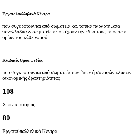
Εργατοϋπαλληλικά Κέντρα
που συγκροτούνται από σωματεία και τοπικά παραρτήματα
πανελλαδικών σωματείων που έχουν την έδρα τους εντός των
ορίων του κάθε νομού
Κλαδικές Ομοσπονδίες
που συγκροτούνται από σωματεία των ίδιων ή συναφών κλάδων
οικονομικής δραστηριότητας
108
Χρόνια ιστορίας
80
Εργατοϋπαλληλικά Κέντρα