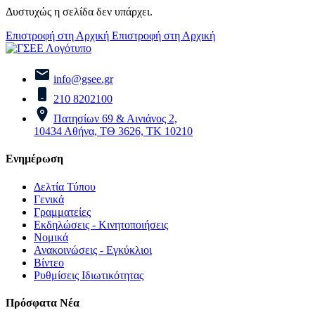
Δυστυχώς η σελίδα δεν υπάρχει.
Επιστροφή στη Αρχική
Επιστροφή στη Αρχική
info@gsee.gr
210 8202100
Πατησίων 69 & Αινιάνος 2,
10434 Αθήνα, ΤΘ 3626, ΤΚ 10210
Ενημέρωση
Δελτία Τύπου
Γενικά
Γραμματείες
Εκδηλώσεις - Κινητοποιήσεις
Νομικά
Ανακοινώσεις - Εγκύκλιοι
Βίντεο
Ρυθμίσεις Ιδιωτικότητας
Πρόσφατα Νέα