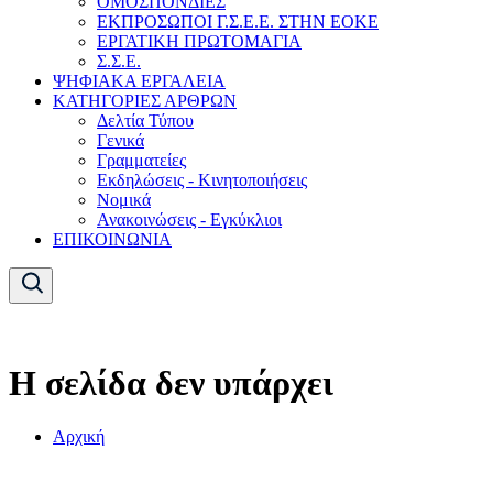
ΟΜΟΣΠΟΝΔΙΕΣ
ΕΚΠΡΟΣΩΠΟΙ Γ.Σ.Ε.Ε. ΣΤΗΝ ΕΟΚΕ
ΕΡΓΑΤΙΚΗ ΠΡΩΤΟΜΑΓΙΑ
Σ.Σ.Ε.
ΨΗΦΙΑΚΑ ΕΡΓΑΛΕΙΑ
ΚΑΤΗΓΟΡΙΕΣ ΑΡΘΡΩΝ
Δελτία Τύπου
Γενικά
Γραμματείες
Εκδηλώσεις - Κινητοποιήσεις
Νομικά
Ανακοινώσεις - Εγκύκλιοι
ΕΠΙΚΟΙΝΩΝΙΑ
Η σελίδα δεν υπάρχει
Αρχική