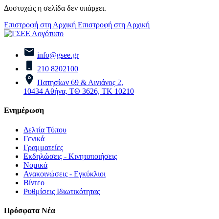
Δυστυχώς η σελίδα δεν υπάρχει.
Επιστροφή στη Αρχική
Επιστροφή στη Αρχική
info@gsee.gr
210 8202100
Πατησίων 69 & Αινιάνος 2,
10434 Αθήνα, ΤΘ 3626, ΤΚ 10210
Ενημέρωση
Δελτία Τύπου
Γενικά
Γραμματείες
Εκδηλώσεις - Κινητοποιήσεις
Νομικά
Ανακοινώσεις - Εγκύκλιοι
Βίντεο
Ρυθμίσεις Ιδιωτικότητας
Πρόσφατα Νέα