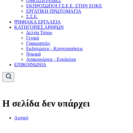
ΟΜΟΣΠΟΝΔΙΕΣ
ΕΚΠΡΟΣΩΠΟΙ Γ.Σ.Ε.Ε. ΣΤΗΝ ΕΟΚΕ
ΕΡΓΑΤΙΚΗ ΠΡΩΤΟΜΑΓΙΑ
Σ.Σ.Ε.
ΨΗΦΙΑΚΑ ΕΡΓΑΛΕΙΑ
ΚΑΤΗΓΟΡΙΕΣ ΑΡΘΡΩΝ
Δελτία Τύπου
Γενικά
Γραμματείες
Εκδηλώσεις - Κινητοποιήσεις
Νομικά
Ανακοινώσεις - Εγκύκλιοι
ΕΠΙΚΟΙΝΩΝΙΑ
Η σελίδα δεν υπάρχει
Αρχική