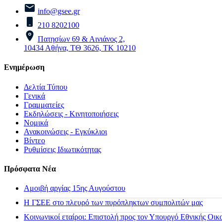
info@gsee.gr
210 8202100
Πατησίων 69 & Αινιάνος 2,
10434 Αθήνα, ΤΘ 3626, ΤΚ 10210
Ενημέρωση
Δελτία Τύπου
Γενικά
Γραμματείες
Εκδηλώσεις - Κινητοποιήσεις
Νομικά
Ανακοινώσεις - Εγκύκλιοι
Βίντεο
Ρυθμίσεις Ιδιωτικότητας
Πρόσφατα Νέα
Αμοιβή αργίας 15ης Αυγούστου
H ΓΣΕΕ στο πλευρό των πυρόπληκτων συμπολιτών μας
Κοινωνικοί εταίροι: Επιστολή προς τον Υπουργό Εθνικής Οικ