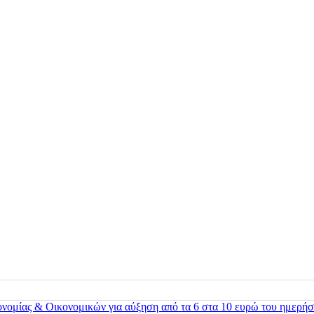
ονομίας & Οικονομικών για αύξηση από τα 6 στα 10 ευρώ του ημερήσ