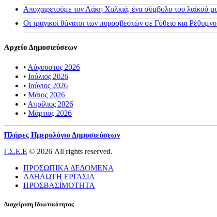
Αποχαιρετούμε τον Λάκη Χαλκιά, ένα σύμβολο του λαϊκού μας
Οι τραγικοί θάνατοι των πυροσβεστών σε Γύθειο και Ρέθυμνο
Αρχείο Δημοσιεύσεων
•
Αύγουστος 2026
•
Ιούλιος 2026
•
Ιούνιος 2026
•
Μάιος 2026
•
Απρίλιος 2026
•
Μάρτιος 2026
Πλήρες Ημερολόγιο Δημοσιεύσεων
Γ.Σ.Ε.Ε
© 2026 All rights reserved.
ΠΡΟΣΩΠΙΚΑ ΔΕΔΟΜΕΝΑ
ΑΔΗΛΩΤΗ ΕΡΓΑΣΙΑ
ΠΡΟΣΒΑΣΙΜΟΤΗΤΑ
Διαχείριση Ιδιωτικότητας