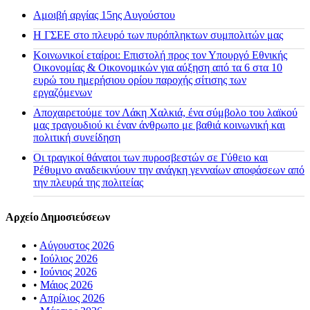
Αμοιβή αργίας 15ης Αυγούστου
H ΓΣΕΕ στο πλευρό των πυρόπληκτων συμπολιτών μας
Κοινωνικοί εταίροι: Επιστολή προς τον Υπουργό Εθνικής
Οικονομίας & Οικονομικών για αύξηση από τα 6 στα 10
ευρώ του ημερήσιου ορίου παροχής σίτισης των
εργαζόμενων
Αποχαιρετούμε τον Λάκη Χαλκιά, ένα σύμβολο του λαϊκού
μας τραγουδιού κι έναν άνθρωπο με βαθιά κοινωνική και
πολιτική συνείδηση
Οι τραγικοί θάνατοι των πυροσβεστών σε Γύθειο και
Ρέθυμνο αναδεικνύουν την ανάγκη γενναίων αποφάσεων από
την πλευρά της πολιτείας
Αρχείο Δημοσιεύσεων
•
Αύγουστος 2026
•
Ιούλιος 2026
•
Ιούνιος 2026
•
Μάιος 2026
•
Απρίλιος 2026