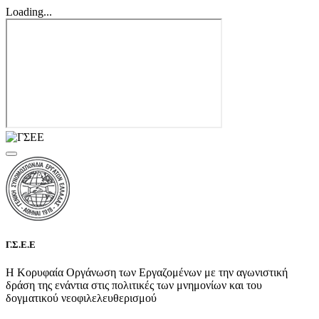
Loading...
Γ.Σ.Ε.Ε
Η Κορυφαία Οργάνωση των Εργαζομένων με την αγωνιστική
δράση της ενάντια στις πολιτικές των μνημονίων και του
δογματικού νεοφιλελευθερισμού