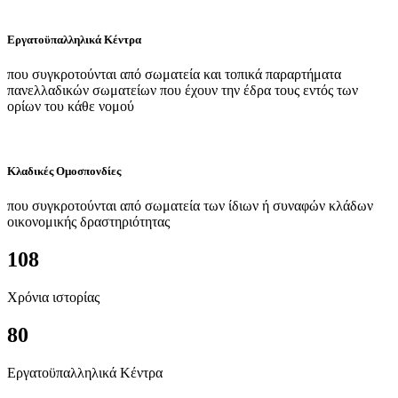
Εργατοϋπαλληλικά Κέντρα
που συγκροτούνται από σωματεία και τοπικά παραρτήματα
πανελλαδικών σωματείων που έχουν την έδρα τους εντός των
ορίων του κάθε νομού
Κλαδικές Ομοσπονδίες
που συγκροτούνται από σωματεία των ίδιων ή συναφών κλάδων
οικονομικής δραστηριότητας
108
Χρόνια ιστορίας
80
Εργατοϋπαλληλικά Κέντρα