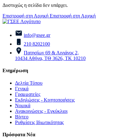
Δυστυχώς η σελίδα δεν υπάρχει.
Επιστροφή στη Αρχική
Επιστροφή στη Αρχική
info@gsee.gr
210 8202100
Πατησίων 69 & Αινιάνος 2,
10434 Αθήνα, ΤΘ 3626, ΤΚ 10210
Ενημέρωση
Δελτία Τύπου
Γενικά
Γραμματείες
Εκδηλώσεις - Κινητοποιήσεις
Νομικά
Ανακοινώσεις - Εγκύκλιοι
Βίντεο
Ρυθμίσεις Ιδιωτικότητας
Πρόσφατα Νέα