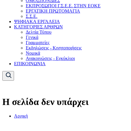
ΟΜΟΣΠΟΝΔΙΕΣ
ΕΚΠΡΟΣΩΠΟΙ Γ.Σ.Ε.Ε. ΣΤΗΝ ΕΟΚΕ
ΕΡΓΑΤΙΚΗ ΠΡΩΤΟΜΑΓΙΑ
Σ.Σ.Ε.
ΨΗΦΙΑΚΑ ΕΡΓΑΛΕΙΑ
ΚΑΤΗΓΟΡΙΕΣ ΑΡΘΡΩΝ
Δελτία Τύπου
Γενικά
Γραμματείες
Εκδηλώσεις - Κινητοποιήσεις
Νομικά
Ανακοινώσεις - Εγκύκλιοι
ΕΠΙΚΟΙΝΩΝΙΑ
Η σελίδα δεν υπάρχει
Αρχική