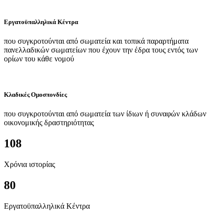
Εργατοϋπαλληλικά Κέντρα
που συγκροτούνται από σωματεία και τοπικά παραρτήματα
πανελλαδικών σωματείων που έχουν την έδρα τους εντός των
ορίων του κάθε νομού
Κλαδικές Ομοσπονδίες
που συγκροτούνται από σωματεία των ίδιων ή συναφών κλάδων
οικονομικής δραστηριότητας
108
Χρόνια ιστορίας
80
Εργατοϋπαλληλικά Κέντρα