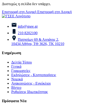
Δυστυχώς η σελίδα δεν υπάρχει.
Επιστροφή στη Αρχική
Επιστροφή στη Αρχική
info@gsee.gr
210 8202100
Πατησίων 69 & Αινιάνος 2,
10434 Αθήνα, ΤΘ 3626, ΤΚ 10210
Ενημέρωση
Δελτία Τύπου
Γενικά
Γραμματείες
Εκδηλώσεις - Κινητοποιήσεις
Νομικά
Ανακοινώσεις - Εγκύκλιοι
Βίντεο
Ρυθμίσεις Ιδιωτικότητας
Πρόσφατα Νέα