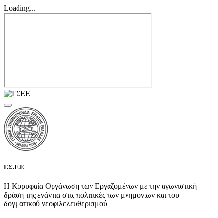
Loading...
Γ.Σ.Ε.Ε
Η Κορυφαία Οργάνωση των Εργαζομένων με την αγωνιστική
δράση της ενάντια στις πολιτικές των μνημονίων και του
δογματικού νεοφιλελευθερισμού