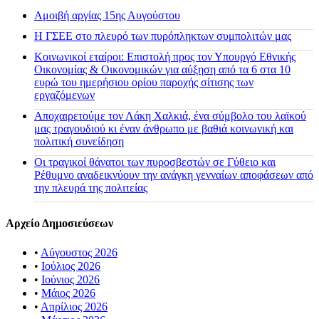
Αμοιβή αργίας 15ης Αυγούστου
H ΓΣΕΕ στο πλευρό των πυρόπληκτων συμπολιτών μας
Κοινωνικοί εταίροι: Επιστολή προς τον Υπουργό Εθνικής
Οικονομίας & Οικονομικών για αύξηση από τα 6 στα 10
ευρώ του ημερήσιου ορίου παροχής σίτισης των
εργαζόμενων
Αποχαιρετούμε τον Λάκη Χαλκιά, ένα σύμβολο του λαϊκού
μας τραγουδιού κι έναν άνθρωπο με βαθιά κοινωνική και
πολιτική συνείδηση
Οι τραγικοί θάνατοι των πυροσβεστών σε Γύθειο και
Ρέθυμνο αναδεικνύουν την ανάγκη γενναίων αποφάσεων από
την πλευρά της πολιτείας
Αρχείο Δημοσιεύσεων
•
Αύγουστος 2026
•
Ιούλιος 2026
•
Ιούνιος 2026
•
Μάιος 2026
•
Απρίλιος 2026