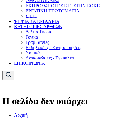
ΟΜΟΣΠΟΝΔΙΕΣ
ΕΚΠΡΟΣΩΠΟΙ Γ.Σ.Ε.Ε. ΣΤΗΝ ΕΟΚΕ
ΕΡΓΑΤΙΚΗ ΠΡΩΤΟΜΑΓΙΑ
Σ.Σ.Ε.
ΨΗΦΙΑΚΑ ΕΡΓΑΛΕΙΑ
ΚΑΤΗΓΟΡΙΕΣ ΑΡΘΡΩΝ
Δελτία Τύπου
Γενικά
Γραμματείες
Εκδηλώσεις - Κινητοποιήσεις
Νομικά
Ανακοινώσεις - Εγκύκλιοι
ΕΠΙΚΟΙΝΩΝΙΑ
Η σελίδα δεν υπάρχει
Αρχική