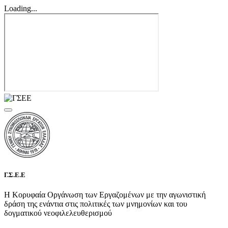
Loading...
Γ.Σ.Ε.Ε
Η Κορυφαία Οργάνωση των Εργαζομένων με την αγωνιστική
δράση της ενάντια στις πολιτικές των μνημονίων και του
δογματικού νεοφιλελευθερισμού