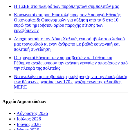
H ΓΣΕΕ στο πλευρό των πυρόπληκτων συμπολιτών μας
Κοινωνικοί εταίροι: Επιστολή προς τον Υπουργό Εθνικής
Οικονομίας & Οικονομικών για αύξηση από τα 6 στα 10
ευρώ του ημερήσιου ορίου παροχής σίτισης των
εργαζόμενων
Αποχαιρετούμε τον Λάκη Χαλκιά, ένα σύμβολο του λαϊκού
μας τραγουδιού κι έναν άνθρωπο με βαθιά κοινωνική και
πολιτική συνείδηση
Οι τραγικοί θάνατοι των πυροσβεστών σε Γύθειο και
Ρέθυμνο αναδεικνύουν την ανάγκη γενναίων αποφάσεων από
την πλευρά της πολιτείας
Να αναλάβει πρωτοβουλίες η κυβέρνηση για την διασφάλιση
των θέσεων εργασίας των 170 εργαζόμενων της αλυσίδας
MERE
Αρχείο Δημοσιεύσεων
•
Αύγουστος 2026
•
Ιούλιος 2026
•
Ιούνιος 2026
•
Μάιος 2026