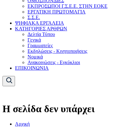
ΟΜΟΣΠΟΝΔΙΕΣ
ΕΚΠΡΟΣΩΠΟΙ Γ.Σ.Ε.Ε. ΣΤΗΝ ΕΟΚΕ
ΕΡΓΑΤΙΚΗ ΠΡΩΤΟΜΑΓΙΑ
Σ.Σ.Ε.
ΨΗΦΙΑΚΑ ΕΡΓΑΛΕΙΑ
ΚΑΤΗΓΟΡΙΕΣ ΑΡΘΡΩΝ
Δελτία Τύπου
Γενικά
Γραμματείες
Εκδηλώσεις - Κινητοποιήσεις
Νομικά
Ανακοινώσεις - Εγκύκλιοι
ΕΠΙΚΟΙΝΩΝΙΑ
Η σελίδα δεν υπάρχει
Αρχική