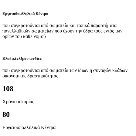
Εργατοϋπαλληλικά Κέντρα
που συγκροτούνται από σωματεία και τοπικά παραρτήματα
πανελλαδικών σωματείων που έχουν την έδρα τους εντός των
ορίων του κάθε νομού
Κλαδικές Ομοσπονδίες
που συγκροτούνται από σωματεία των ίδιων ή συναφών κλάδων
οικονομικής δραστηριότητας
108
Χρόνια ιστορίας
80
Εργατοϋπαλληλικά Κέντρα