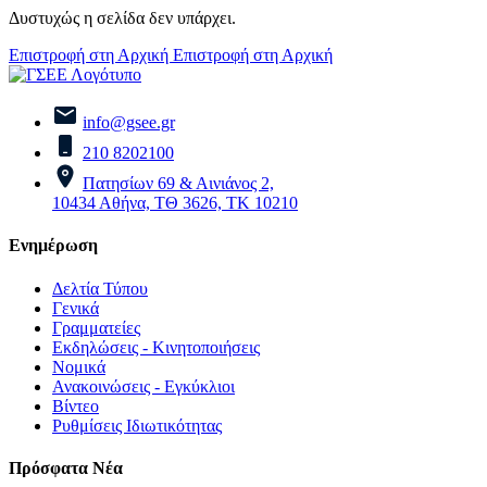
Δυστυχώς η σελίδα δεν υπάρχει.
Επιστροφή στη Αρχική
Επιστροφή στη Αρχική
info@gsee.gr
210 8202100
Πατησίων 69 & Αινιάνος 2,
10434 Αθήνα, ΤΘ 3626, ΤΚ 10210
Ενημέρωση
Δελτία Τύπου
Γενικά
Γραμματείες
Εκδηλώσεις - Κινητοποιήσεις
Νομικά
Ανακοινώσεις - Εγκύκλιοι
Βίντεο
Ρυθμίσεις Ιδιωτικότητας
Πρόσφατα Νέα