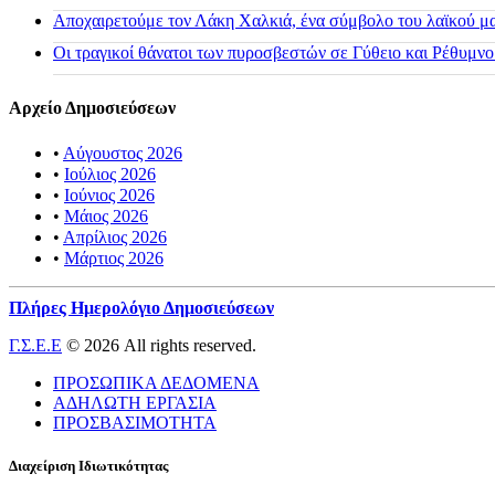
Αποχαιρετούμε τον Λάκη Χαλκιά, ένα σύμβολο του λαϊκού μας
Οι τραγικοί θάνατοι των πυροσβεστών σε Γύθειο και Ρέθυμνο
Αρχείο Δημοσιεύσεων
•
Αύγουστος 2026
•
Ιούλιος 2026
•
Ιούνιος 2026
•
Μάιος 2026
•
Απρίλιος 2026
•
Μάρτιος 2026
Πλήρες Ημερολόγιο Δημοσιεύσεων
Γ.Σ.Ε.Ε
© 2026 All rights reserved.
ΠΡΟΣΩΠΙΚΑ ΔΕΔΟΜΕΝΑ
ΑΔΗΛΩΤΗ ΕΡΓΑΣΙΑ
ΠΡΟΣΒΑΣΙΜΟΤΗΤΑ
Διαχείριση Ιδιωτικότητας