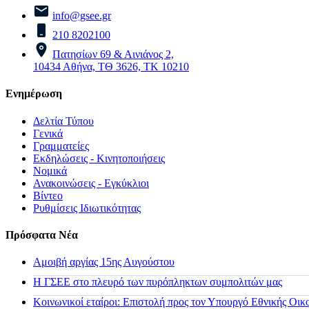
info@gsee.gr
210 8202100
Πατησίων 69 & Αινιάνος 2,
10434 Αθήνα, ΤΘ 3626, ΤΚ 10210
Ενημέρωση
Δελτία Τύπου
Γενικά
Γραμματείες
Εκδηλώσεις - Κινητοποιήσεις
Νομικά
Ανακοινώσεις - Εγκύκλιοι
Βίντεο
Ρυθμίσεις Ιδιωτικότητας
Πρόσφατα Νέα
Αμοιβή αργίας 15ης Αυγούστου
H ΓΣΕΕ στο πλευρό των πυρόπληκτων συμπολιτών μας
Κοινωνικοί εταίροι: Επιστολή προς τον Υπουργό Εθνικής Οικ