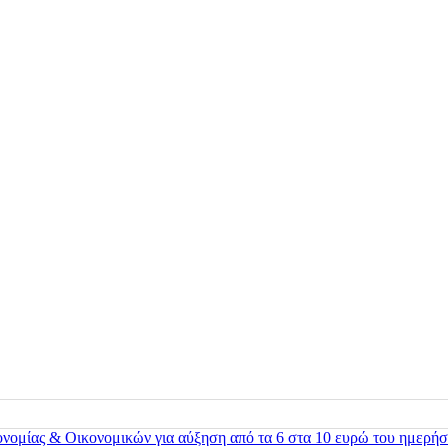
ονομίας & Οικονομικών για αύξηση από τα 6 στα 10 ευρώ του ημερήσ