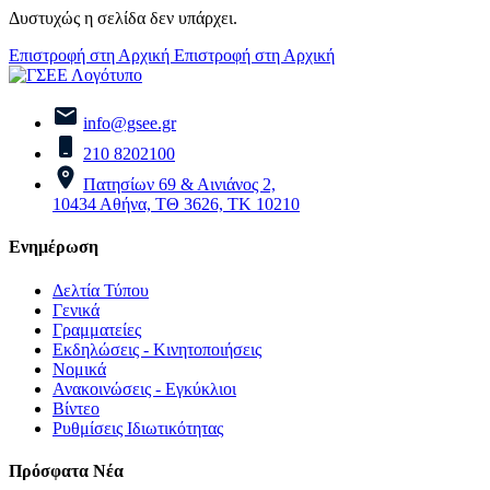
Δυστυχώς η σελίδα δεν υπάρχει.
Επιστροφή στη Αρχική
Επιστροφή στη Αρχική
info@gsee.gr
210 8202100
Πατησίων 69 & Αινιάνος 2,
10434 Αθήνα, ΤΘ 3626, ΤΚ 10210
Ενημέρωση
Δελτία Τύπου
Γενικά
Γραμματείες
Εκδηλώσεις - Κινητοποιήσεις
Νομικά
Ανακοινώσεις - Εγκύκλιοι
Βίντεο
Ρυθμίσεις Ιδιωτικότητας
Πρόσφατα Νέα