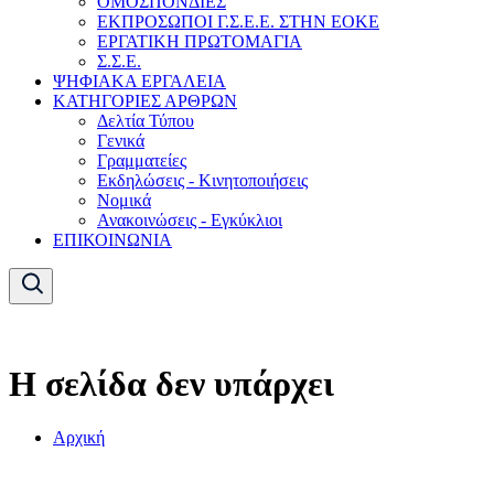
ΟΜΟΣΠΟΝΔΙΕΣ
ΕΚΠΡΟΣΩΠΟΙ Γ.Σ.Ε.Ε. ΣΤΗΝ ΕΟΚΕ
ΕΡΓΑΤΙΚΗ ΠΡΩΤΟΜΑΓΙΑ
Σ.Σ.Ε.
ΨΗΦΙΑΚΑ ΕΡΓΑΛΕΙΑ
ΚΑΤΗΓΟΡΙΕΣ ΑΡΘΡΩΝ
Δελτία Τύπου
Γενικά
Γραμματείες
Εκδηλώσεις - Κινητοποιήσεις
Νομικά
Ανακοινώσεις - Εγκύκλιοι
ΕΠΙΚΟΙΝΩΝΙΑ
Η σελίδα δεν υπάρχει
Αρχική