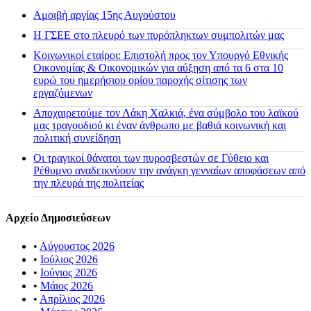
Αμοιβή αργίας 15ης Αυγούστου
H ΓΣΕΕ στο πλευρό των πυρόπληκτων συμπολιτών μας
Κοινωνικοί εταίροι: Επιστολή προς τον Υπουργό Εθνικής
Οικονομίας & Οικονομικών για αύξηση από τα 6 στα 10
ευρώ του ημερήσιου ορίου παροχής σίτισης των
εργαζόμενων
Αποχαιρετούμε τον Λάκη Χαλκιά, ένα σύμβολο του λαϊκού
μας τραγουδιού κι έναν άνθρωπο με βαθιά κοινωνική και
πολιτική συνείδηση
Οι τραγικοί θάνατοι των πυροσβεστών σε Γύθειο και
Ρέθυμνο αναδεικνύουν την ανάγκη γενναίων αποφάσεων από
την πλευρά της πολιτείας
Αρχείο Δημοσιεύσεων
•
Αύγουστος 2026
•
Ιούλιος 2026
•
Ιούνιος 2026
•
Μάιος 2026
•
Απρίλιος 2026