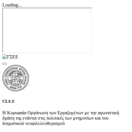
Loading...
Γ.Σ.Ε.Ε
Η Κορυφαία Οργάνωση των Εργαζομένων με την αγωνιστική
δράση της ενάντια στις πολιτικές των μνημονίων και του
δογματικού νεοφιλελευθερισμού