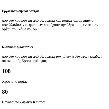
Εργατοϋπαλληλικά Κέντρα
που συγκροτούνται από σωματεία και τοπικά παραρτήματα
πανελλαδικών σωματείων που έχουν την έδρα τους εντός των
ορίων του κάθε νομού
Κλαδικές Ομοσπονδίες
που συγκροτούνται από σωματεία των ίδιων ή συναφών κλάδων
οικονομικής δραστηριότητας
108
Χρόνια ιστορίας
80
Εργατοϋπαλληλικά Κέντρα