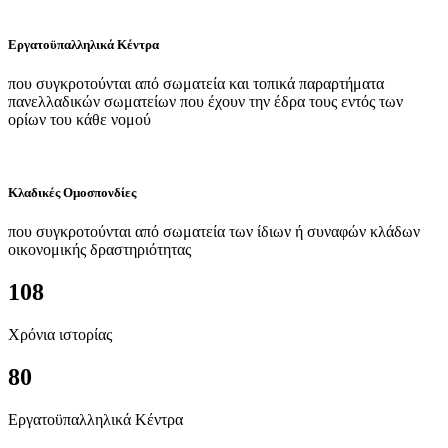
Εργατοϋπαλληλικά Κέντρα
που συγκροτούνται από σωματεία και τοπικά παραρτήματα
πανελλαδικών σωματείων που έχουν την έδρα τους εντός των
ορίων του κάθε νομού
Κλαδικές Ομοσπονδίες
που συγκροτούνται από σωματεία των ίδιων ή συναφών κλάδων
οικονομικής δραστηριότητας
108
Χρόνια ιστορίας
80
Εργατοϋπαλληλικά Κέντρα