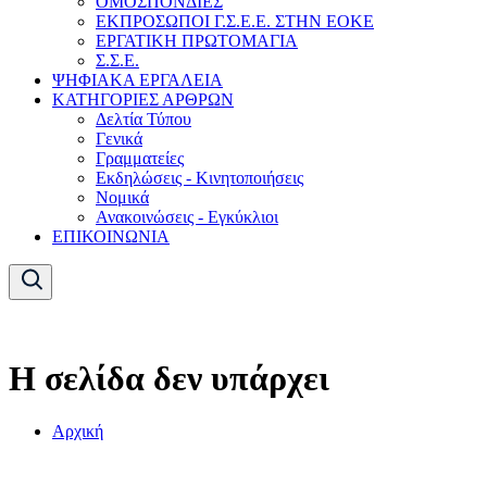
ΟΜΟΣΠΟΝΔΙΕΣ
ΕΚΠΡΟΣΩΠΟΙ Γ.Σ.Ε.Ε. ΣΤΗΝ ΕΟΚΕ
ΕΡΓΑΤΙΚΗ ΠΡΩΤΟΜΑΓΙΑ
Σ.Σ.Ε.
ΨΗΦΙΑΚΑ ΕΡΓΑΛΕΙΑ
ΚΑΤΗΓΟΡΙΕΣ ΑΡΘΡΩΝ
Δελτία Τύπου
Γενικά
Γραμματείες
Εκδηλώσεις - Κινητοποιήσεις
Νομικά
Ανακοινώσεις - Εγκύκλιοι
ΕΠΙΚΟΙΝΩΝΙΑ
Η σελίδα δεν υπάρχει
Αρχική