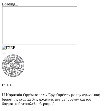
Loading...
Γ.Σ.Ε.Ε
Η Κορυφαία Οργάνωση των Εργαζομένων με την αγωνιστική
δράση της ενάντια στις πολιτικές των μνημονίων και του
δογματικού νεοφιλελευθερισμού