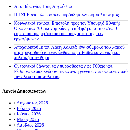
Αμοιβή αργίας 15ης Αυγούστου
H ΓΣΕΕ στο πλευρό των πυρόπληκτων συμπολιτών μας
Κοινωνικοί εταίροι: Επιστολή προς τον Υπουργό Εθνικής
Οικονομίας & Οικονομικών για αύξηση από τα 6 στα 10
ευρώ του ημερήσιου ορίου παροχής σίτισης των
εργαζόμενων
Αποχαιρετούμε τον Λάκη Χαλκιά, ένα σύμβολο του λαϊκού
μας τραγουδιού κι έναν άνθρωπο με βαθιά κοινωνική και
πολιτική συνείδηση
Οι τραγικοί θάνατοι των πυροσβεστών σε Γύθειο και
Ρέθυμνο αναδεικνύουν την ανάγκη γενναίων αποφάσεων από
την πλευρά της πολιτείας
Αρχείο Δημοσιεύσεων
•
Αύγουστος 2026
•
Ιούλιος 2026
•
Ιούνιος 2026
•
Μάιος 2026
•
Απρίλιος 2026