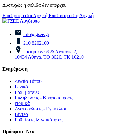
Δυστυχώς η σελίδα δεν υπάρχει.
Επιστροφή στη Αρχική
Επιστροφή στη Αρχική
info@gsee.gr
210 8202100
Πατησίων 69 & Αινιάνος 2,
10434 Αθήνα, ΤΘ 3626, ΤΚ 10210
Ενημέρωση
Δελτία Τύπου
Γενικά
Γραμματείες
Εκδηλώσεις - Κινητοποιήσεις
Νομικά
Ανακοινώσεις - Εγκύκλιοι
Βίντεο
Ρυθμίσεις Ιδιωτικότητας
Πρόσφατα Νέα