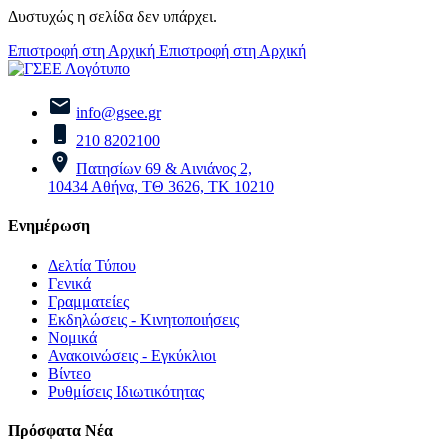
Δυστυχώς η σελίδα δεν υπάρχει.
Επιστροφή στη Αρχική
Επιστροφή στη Αρχική
info@gsee.gr
210 8202100
Πατησίων 69 & Αινιάνος 2,
10434 Αθήνα, ΤΘ 3626, ΤΚ 10210
Ενημέρωση
Δελτία Τύπου
Γενικά
Γραμματείες
Εκδηλώσεις - Κινητοποιήσεις
Νομικά
Ανακοινώσεις - Εγκύκλιοι
Βίντεο
Ρυθμίσεις Ιδιωτικότητας
Πρόσφατα Νέα