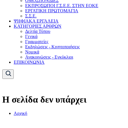
ΟΜΟΣΠΟΝΔΙΕΣ
ΕΚΠΡΟΣΩΠΟΙ Γ.Σ.Ε.Ε. ΣΤΗΝ ΕΟΚΕ
ΕΡΓΑΤΙΚΗ ΠΡΩΤΟΜΑΓΙΑ
Σ.Σ.Ε.
ΨΗΦΙΑΚΑ ΕΡΓΑΛΕΙΑ
ΚΑΤΗΓΟΡΙΕΣ ΑΡΘΡΩΝ
Δελτία Τύπου
Γενικά
Γραμματείες
Εκδηλώσεις - Κινητοποιήσεις
Νομικά
Ανακοινώσεις - Εγκύκλιοι
ΕΠΙΚΟΙΝΩΝΙΑ
Η σελίδα δεν υπάρχει
Αρχική