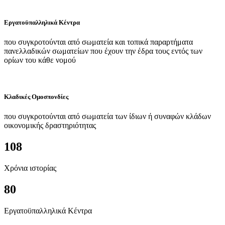
Εργατοϋπαλληλικά Κέντρα
που συγκροτούνται από σωματεία και τοπικά παραρτήματα
πανελλαδικών σωματείων που έχουν την έδρα τους εντός των
ορίων του κάθε νομού
Κλαδικές Ομοσπονδίες
που συγκροτούνται από σωματεία των ίδιων ή συναφών κλάδων
οικονομικής δραστηριότητας
108
Χρόνια ιστορίας
80
Εργατοϋπαλληλικά Κέντρα