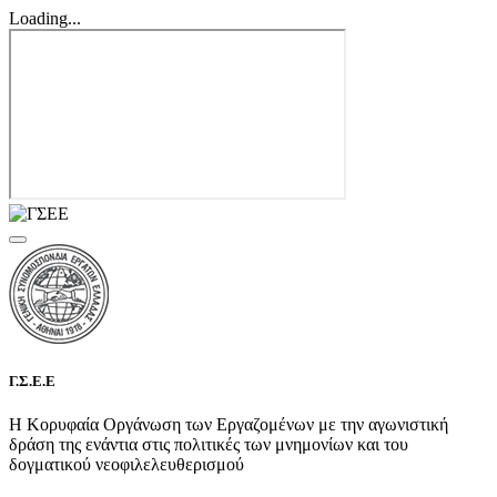
Loading...
Γ.Σ.Ε.Ε
Η Κορυφαία Οργάνωση των Εργαζομένων με την αγωνιστική
δράση της ενάντια στις πολιτικές των μνημονίων και του
δογματικού νεοφιλελευθερισμού