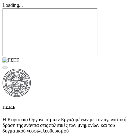
Loading...
Γ.Σ.Ε.Ε
Η Κορυφαία Οργάνωση των Εργαζομένων με την αγωνιστική
δράση της ενάντια στις πολιτικές των μνημονίων και του
δογματικού νεοφιλελευθερισμού