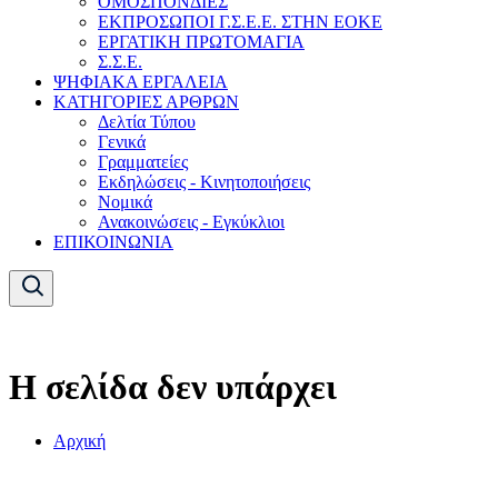
ΟΜΟΣΠΟΝΔΙΕΣ
ΕΚΠΡΟΣΩΠΟΙ Γ.Σ.Ε.Ε. ΣΤΗΝ ΕΟΚΕ
ΕΡΓΑΤΙΚΗ ΠΡΩΤΟΜΑΓΙΑ
Σ.Σ.Ε.
ΨΗΦΙΑΚΑ ΕΡΓΑΛΕΙΑ
ΚΑΤΗΓΟΡΙΕΣ ΑΡΘΡΩΝ
Δελτία Τύπου
Γενικά
Γραμματείες
Εκδηλώσεις - Κινητοποιήσεις
Νομικά
Ανακοινώσεις - Εγκύκλιοι
ΕΠΙΚΟΙΝΩΝΙΑ
Η σελίδα δεν υπάρχει
Αρχική