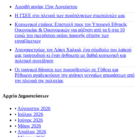
Αμοιβή αργίας 15ης Αυγούστου
H ΓΣΕΕ στο πλευρό των πυρόπληκτων συμπολιτών μας
Κοινωνικοί εταίροι: Επιστολή προς τον Υπουργό Εθνικής
Οικονομίας & Οικονομικών για αύξηση από τα 6 στα 10
ευρώ του ημερήσιου ορίου παροχής σίτισης των
εργαζόμενων
Αποχαιρετούμε τον Λάκη Χαλκιά, ένα σύμβολο του λαϊκού
μας τραγουδιού κι έναν άνθρωπο με βαθιά κοινωνική και
πολιτική συνείδηση
Οι τραγικοί θάνατοι των πυροσβεστών σε Γύθειο και
Ρέθυμνο αναδεικνύουν την ανάγκη γενναίων αποφάσεων από
την πλευρά της πολιτείας
Αρχείο Δημοσιεύσεων
•
Αύγουστος 2026
•
Ιούλιος 2026
•
Ιούνιος 2026
•
Μάιος 2026
•
Απρίλιος 2026