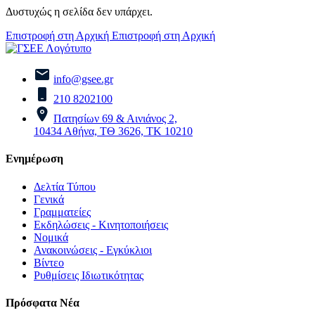
Δυστυχώς η σελίδα δεν υπάρχει.
Επιστροφή στη Αρχική
Επιστροφή στη Αρχική
info@gsee.gr
210 8202100
Πατησίων 69 & Αινιάνος 2,
10434 Αθήνα, ΤΘ 3626, ΤΚ 10210
Ενημέρωση
Δελτία Τύπου
Γενικά
Γραμματείες
Εκδηλώσεις - Κινητοποιήσεις
Νομικά
Ανακοινώσεις - Εγκύκλιοι
Βίντεο
Ρυθμίσεις Ιδιωτικότητας
Πρόσφατα Νέα