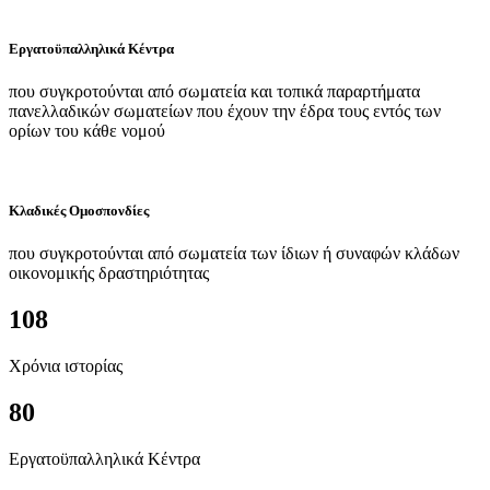
Εργατοϋπαλληλικά Κέντρα
που συγκροτούνται από σωματεία και τοπικά παραρτήματα
πανελλαδικών σωματείων που έχουν την έδρα τους εντός των
ορίων του κάθε νομού
Κλαδικές Ομοσπονδίες
που συγκροτούνται από σωματεία των ίδιων ή συναφών κλάδων
οικονομικής δραστηριότητας
108
Χρόνια ιστορίας
80
Εργατοϋπαλληλικά Κέντρα